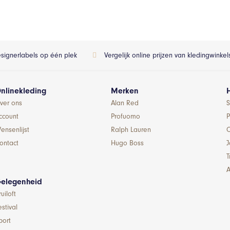
esignerlabels op één plek
Vergelijk online prijzen van kledingwinke
nlinekleding
Merken
ver ons
Alan Red
S
ccount
Profuomo
P
ensenlijst
Ralph Lauren
ontact
Hugo Boss
T
A
elegenheid
ruiloft
estival
port