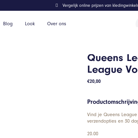
Vergelijk online prijzen van kledingwinke
P
Blog
Look
Over ons
z
Queens Le
League Vo
€
20,00
Productomschrijvi
Vind je Queens League 
verzendopties en 30 dag
20.00