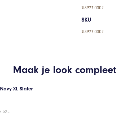
JI8977-0002
SKU
JI8977-0002
Maak je look compleet
s Navy XL Slater
vy 3XL