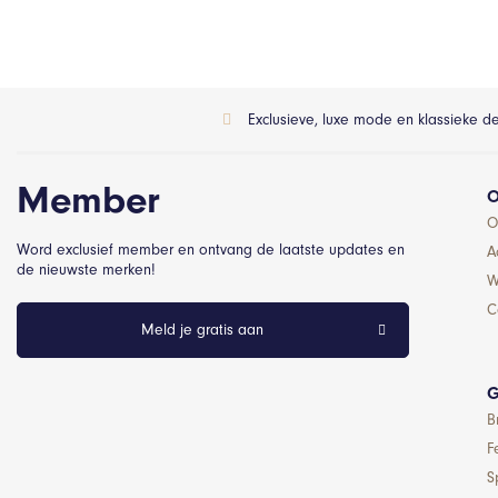
Exclusieve, luxe mode en klassieke d
Member
O
O
Word exclusief member en ontvang de laatste updates en
A
de nieuwste merken!
W
C
Meld je gratis aan
G
B
F
S