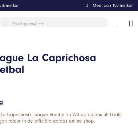
ls & merken
Meer dan 100 merken
roducten
oeken
ague La Caprichosa
etbal
ng
La Caprichosa League Voetbal in Wit op adidas.nl! Gratis
en retour in de officiële adidas online shop.