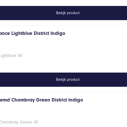
Bekijk product
nce Lightblue District Indigo
Lightblue 40
Bekijk product
hemd Chambray Green District Indigo
 Chambray Green 40