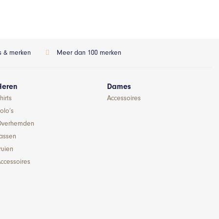
ls & merken
Meer dan 100 merken
Heren
Dames
hirts
Accessoires
olo’s
Overhemden
Jassen
ruien
ccessoires