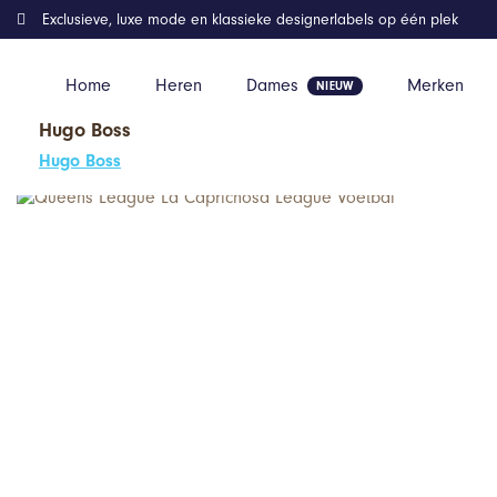
Exclusieve, luxe mode en klassieke designerlabels op één plek
Home
Heren
Dames
Merken
Hugo Boss
Home
Kleding
Queens League La Caprichosa League Voetbal
Hugo Boss