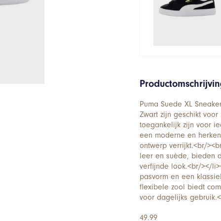
Productomschrijvi
Puma Suede XL Sneaker
Zwart zijn geschikt voo
toegankelijk zijn voor 
een moderne en herkenba
ontwerp verrijkt.<br/><
leer en suède, bieden 
verfijnde look.<br/></l
pasvorm en een klassieke
flexibele zool biedt co
voor dagelijks gebruik.<
49.99