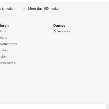
ls & merken
Meer dan 100 merken
Heren
Dames
hirts
Accessoires
olo’s
Overhemden
Jassen
ruien
ccessoires