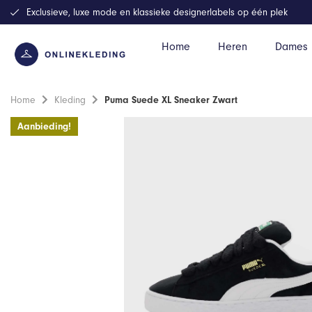
Exclusieve, luxe mode en klassieke designerlabels op één plek
Home
Heren
Dames
Home
Kleding
Puma Suede XL Sneaker Zwart
Aanbieding!