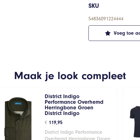
SKU
54836091224444
Voeg toe aa
Maak je look compleet
District Indigo
Performance Overhemd
Herringbone Groen
District Indigo
€
119,95
District Indigo Performance
Overhemd Herringbone Groen