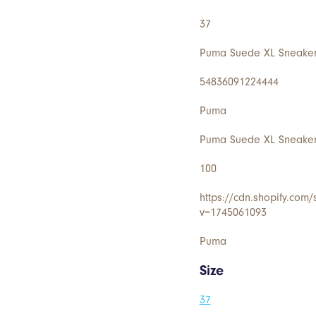
37
Puma Suede XL Sneaker
54836091224444
Puma
Puma Suede XL Sneaker
100
https://cdn.shopify.com
v=1745061093
Puma
Size
37