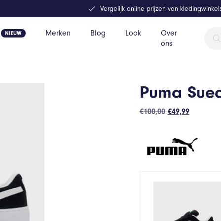
Vergelijk online prijzen van kledingwinke
Prod
Merken
Blog
Look
Over
zoek
ons
Puma Sued
Oorspronkelijk
Huidige
€
100,00
€
49,99
prijs
prijs
was:
is:
€100,00.
€49,99.