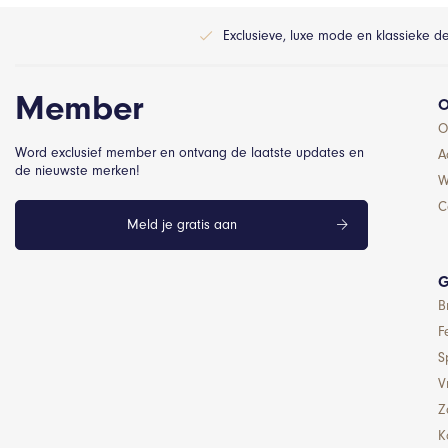
Exclusieve, luxe mode en klassieke d
Member
O
O
Word exclusief member en ontvang de laatste updates en
A
de nieuwste merken!
W
C
Meld je gratis aan
G
B
F
S
Vr
Z
K