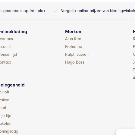
esignerlabels op één plek
Vergelijk online prijzen van kledingwinke
nlinekleding
Merken
ver ons
Alan Red
S
ccount
Profuomo
P
ensenlijst
Ralph Lauren
ontact
Hugo Boss
T
A
elegenheid
ruiloft
estival
port
ije tijd
akelijk
oningsdag