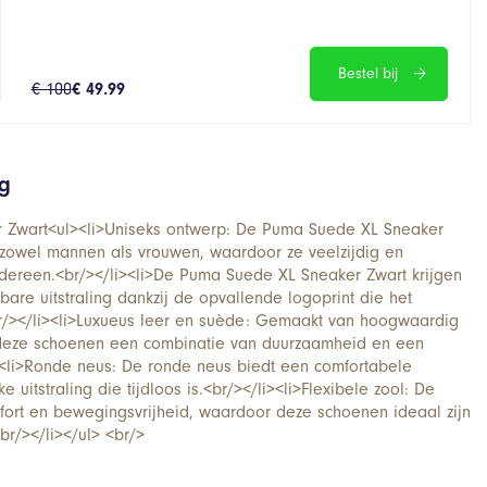
Bestel bij
€ 100
€ 49.99
ng
 Zwart<ul><li>Uniseks ontwerp: De Puma Suede XL Sneaker
r zowel mannen als vrouwen, waardoor ze veelzijdig en
iedereen.<br/></li><li>De Puma Suede XL Sneaker Zwart krijgen
re uitstraling dankzij de opvallende logoprint die het
br/></li><li>Luxueus leer en suède: Gemaakt van hoogwaardig
deze schoenen een combinatie van duurzaamheid en een
i><li>Ronde neus: De ronde neus biedt een comfortabele
 uitstraling die tijdloos is.<br/></li><li>Flexibele zool: De
mfort en bewegingsvrijheid, waardoor deze schoenen ideaal zijn
br/></li></ul> <br/>