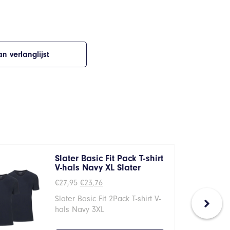
n verlanglijst
Slater Basic Fit Pack T-shirt
V-hals Navy XL Slater
Oorspronkelijke
Huidige
€
27,95
€
23,76
prijs
prijs
Slater Basic Fit 2Pack T-shirt V-
was:
is:
€27,95.
€23,76.
hals Navy 3XL