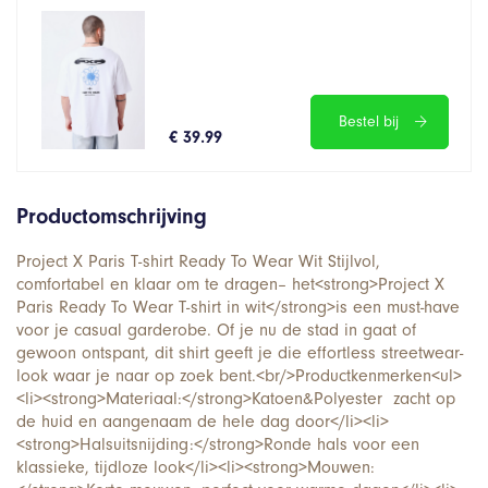
Bestel bij
€ 39.99
Productomschrijving
Project X Paris T-shirt Ready To Wear Wit Stijlvol,
comfortabel en klaar om te dragen– het<strong>Project X
Paris Ready To Wear T-shirt in wit</strong>is een must-have
voor je casual garderobe. Of je nu de stad in gaat of
gewoon ontspant, dit shirt geeft je die effortless streetwear-
look waar je naar op zoek bent.<br/>Productkenmerken<ul>
<li><strong>Materiaal:</strong>Katoen&Polyester zacht op
de huid en aangenaam de hele dag door</li><li>
<strong>Halsuitsnijding:</strong>Ronde hals voor een
klassieke, tijdloze look</li><li><strong>Mouwen: