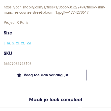
https://cdn.shopify.com/s/files/1/0636/6832/2494/files/t-shirt-
manches-courtes-street-bloom_1.jpg?v=1774278617
Project X Paris
Size
l
,
m
,
s
,
xl
,
xs
,
xxl
SKU
56529085923708
Voeg toe aan verlanglijst
Maak je look compleet