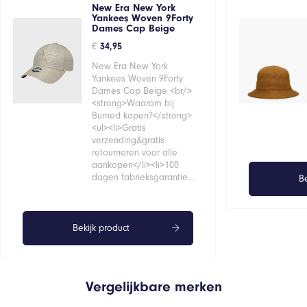
New Era New York
Yankees Woven 9Forty
Dames Cap Beige
€
34,95
New Era New York
Yankees Woven 9Forty
Dames Cap Beige <br/>
<strong>Waarom bij
Burned kopen?</strong>
<ul><li>Gratis
verzending&gratis
retourneren voor alle
aankopen</li><li>100
dagen fabrieksgarantie…
Be
Bekijk product
Vergelijkbare merken