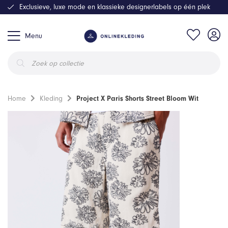
Exclusieve, luxe mode en klassieke designerlabels op één plek
Menu
Producten
zoeken
Home
Kleding
Project X Paris Shorts Street Bloom Wit