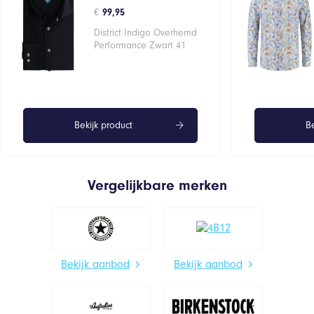
€
99,95
District Indigo Overhemd
Performance Zwart 41
Bekijk product
Be
Vergelijkbare merken
Bekijk aanbod
Bekijk aanbod