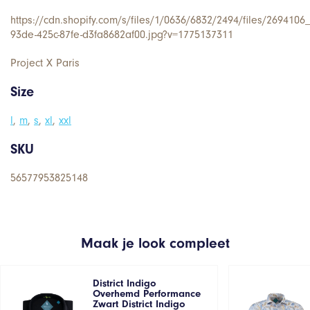
https://cdn.shopify.com/s/files/1/0636/6832/2494/files/269410
93de-425c-87fe-d3fa8682af00.jpg?v=1775137311
Project X Paris
Size
l
,
m
,
s
,
xl
,
xxl
SKU
56577953825148
Maak je look compleet
District Indigo
Overhemd Performance
Zwart District Indigo