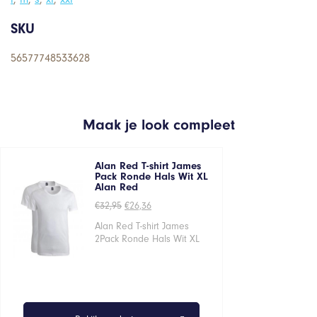
SKU
56577748533628
Maak je look compleet
Alan Red T-shirt James
Pack Ronde Hals Wit XL
Alan Red
Oorspronkelijke
Huidige
€
32,95
€
26,36
prijs
prijs
was:
is:
Alan Red T-shirt James
€32,95.
€26,36.
2Pack Ronde Hals Wit XL