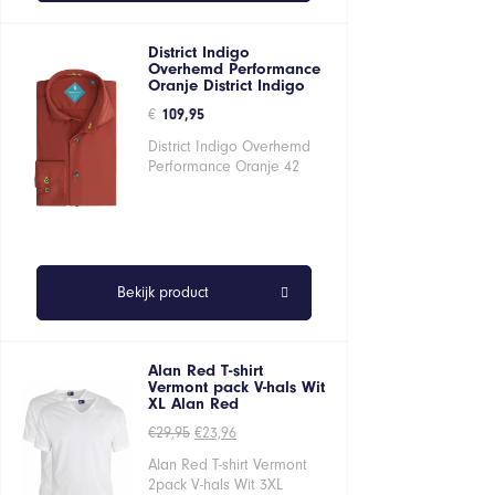
District Indigo
Overhemd Performance
Oranje District Indigo
€
109,95
District Indigo Overhemd
Performance Oranje 42
Bekijk product
Alan Red T-shirt
Vermont pack V-hals Wit
XL Alan Red
Oorspronkelijke
Huidige
€
29,95
€
23,96
prijs
prijs
was:
is:
Alan Red T-shirt Vermont
€29,95.
€23,96.
2pack V-hals Wit 3XL