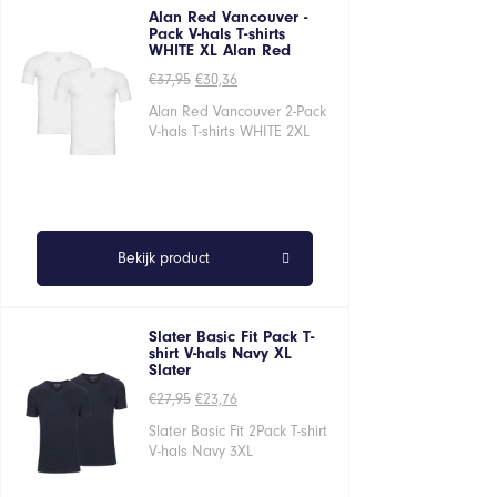
Alan Red Vancouver -
Pack V-hals T-shirts
WHITE XL Alan Red
Oorspronkelijke
Huidige
€
37,95
€
30,36
prijs
prijs
was:
is:
Alan Red Vancouver 2-Pack
€37,95.
€30,36.
V-hals T-shirts WHITE 2XL
Bekijk product
Slater Basic Fit Pack T-
shirt V-hals Navy XL
Slater
Oorspronkelijke
Huidige
€
27,95
€
23,76
prijs
prijs
was:
is:
Slater Basic Fit 2Pack T-shirt
€27,95.
€23,76.
V-hals Navy 3XL