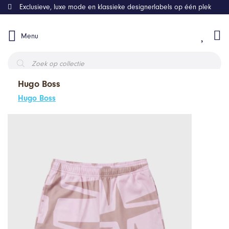
Exclusieve, luxe mode en klassieke designerlabels op één plek
Menu
Producten
zoeken
Hugo Boss
Hugo Boss
Home
Kleding
Project X Paris Shorts Roze