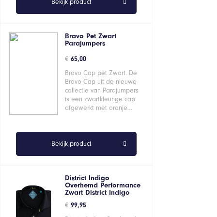
Bekijk product
Bravo Pet Zwart
Parajumpers
€
65,00
Bravo Cap pet Zwart. De
Bravo Cap uit de nieuwe
collectie van Parajumpers
is een zwartkleurige cap
afgewerkt met oranje…
Bekijk product
District Indigo
Overhemd Performance
Zwart District Indigo
€
99,95