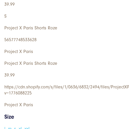
39.99
S
Project X Paris Shorts Roze
56577748533628
Project X Paris
Project X Paris Shorts Roze
39.99
https://cdn.shopify.com/s/files/1/0636/6832/2494/files/Project
v=1776088225
Project X Paris
Size
l
,
m
,
s
,
xl
,
xxl