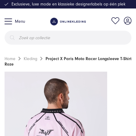
Exclusieve, luxe mode en klassieke designerlabels op één plek
Menu
Producten
zoeken
Home
Kleding
Project X Paris Moto Racer Longsleeve T-Shirt
Roze