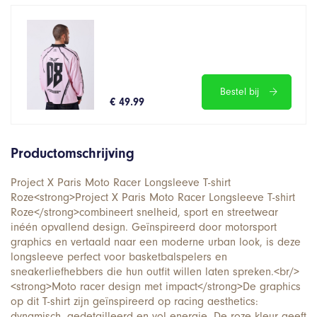
Bestel bij
€ 49.99
Productomschrijving
Project X Paris Moto Racer Longsleeve T-shirt
Roze<strong>Project X Paris Moto Racer Longsleeve T-shirt
Roze</strong>combineert snelheid, sport en streetwear
inéén opvallend design. Geïnspireerd door motorsport
graphics en vertaald naar een moderne urban look, is deze
longsleeve perfect voor basketbalspelers en
sneakerliefhebbers die hun outfit willen laten spreken.<br/>
<strong>Moto racer design met impact</strong>De graphics
op dit T-shirt zijn geïnspireerd op racing aesthetics:
dynamisch, gedetailleerd en vol energie. De roze kleur geeft