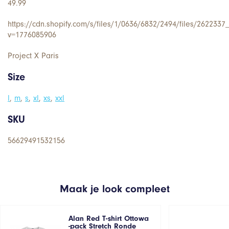
49.99
https://cdn.shopify.com/s/files/1/0636/6832/2494/files/2622337
v=1776085906
Project X Paris
Size
l
,
m
,
s
,
xl
,
xs
,
xxl
SKU
56629491532156
Maak je look compleet
Alan Red T-shirt Ottowa
-pack Stretch Ronde