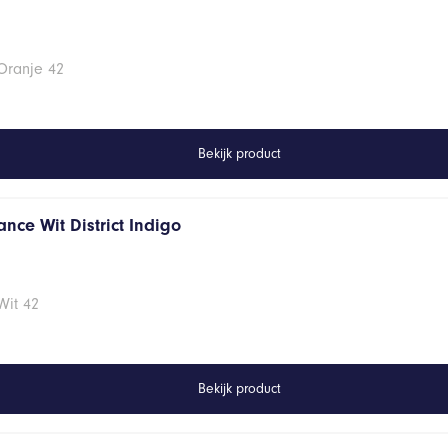
Oranje 42
Bekijk product
nce Wit District Indigo
Wit 42
Bekijk product