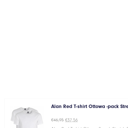
Alan Red T-shirt Ottowa -pack St
Oorspronkelijke
Huidige
€
46,95
€
37,56
prijs
prijs