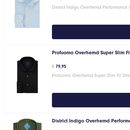
District Indigo Overhemd Performance 
Profuomo Overhemd Super Slim Fit
€
79,95
Profuomo Overhemd Super Slim Fit Stre
District Indigo Overhemd Perform