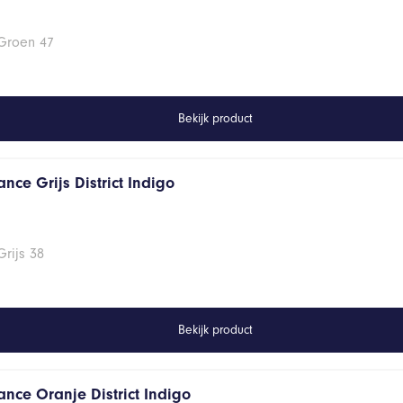
 Groen 47
Bekijk product
nce Grijs District Indigo
rijs 38
Bekijk product
ance Oranje District Indigo