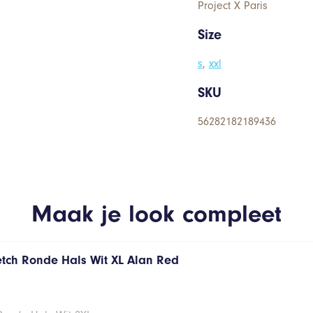
Project X Paris
Size
s
,
xxl
SKU
56282182189436
Maak je look compleet
retch Ronde Hals Wit XL Alan Red