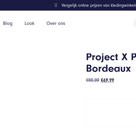
Vergelijk online prijzen van kledingwinke
P
Blog
Look
Over ons
z
Project X 
Bordeaux
Oorspronkelijke
Huidige
€
80,00
€
69,99
prijs
prijs
was:
is:
€80,00.
€69,99.