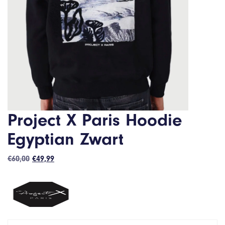
Project X Paris Hoodie
Egyptian Zwart
Oorspronkelijke
Huidige
€
60,00
€
49,99
prijs
prijs
was:
is:
€60,00.
€49,99.