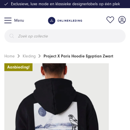
Exclusieve, luxe mode en klassieke designerlabels op één plek
Menu
Producten
zoeken
Home
Kleding
Project X Paris Hoodie Egyptian Zwart
Aanbieding!