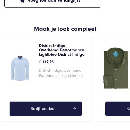
Voeg toe aan verlanglijst
Maak je look compleet
District Indigo
Overhemd Performance
Lightblue District Indigo
€
119,95
District Indigo Overhemd
Performance Lightblue 40
Bekijk product
Be