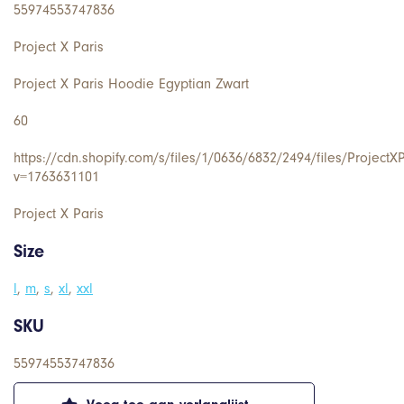
55974553747836
Project X Paris
Project X Paris Hoodie Egyptian Zwart
60
https://cdn.shopify.com/s/files/1/0636/6832/2494/files/Project
v=1763631101
Project X Paris
Size
l
,
m
,
s
,
xl
,
xxl
SKU
55974553747836