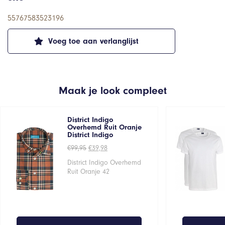
55767583523196
Voeg toe aan verlanglijst
Maak je look compleet
District Indigo
Overhemd Ruit Oranje
District Indigo
Oorspronkelijke
Huidige
€
99,95
€
39,98
prijs
prijs
was:
is:
District Indigo Overhemd
€99,95.
€39,98.
Ruit Oranje 42