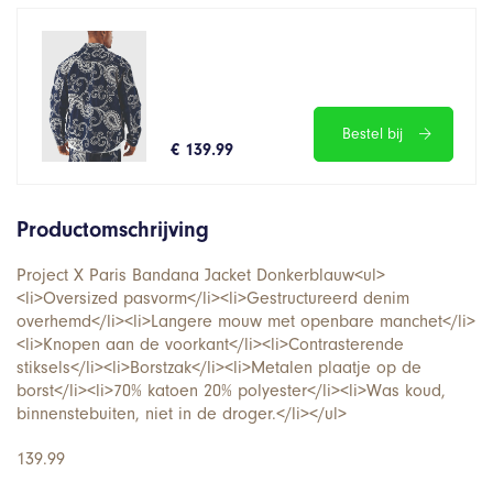
Bestel bij
€ 139.99
Productomschrijving
Project X Paris Bandana Jacket Donkerblauw<ul>
<li>Oversized pasvorm</li><li>Gestructureerd denim
overhemd</li><li>Langere mouw met openbare manchet</li>
<li>Knopen aan de voorkant</li><li>Contrasterende
stiksels</li><li>Borstzak</li><li>Metalen plaatje op de
borst</li><li>70% katoen 20% polyester</li><li>Was koud,
binnenstebuiten, niet in de droger.</li></ul>
139.99