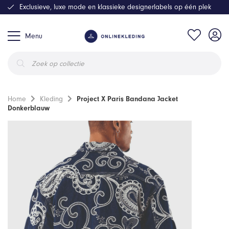
Exclusieve, luxe mode en klassieke designerlabels op één plek
Menu
Producten
zoeken
Home
Kleding
Project X Paris Bandana Jacket
Donkerblauw