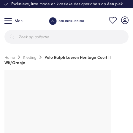
Exclusieve, luxe mode en klassieke designerlabels op één plek
Menu
Producten
zoeken
Home
Kleding
Polo Ralph Lauren Heritage Court II
Wit/Oranje