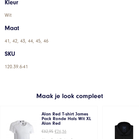
Kleur
Wit
Maat
41, 42, 43, 44, 45, 46
SKU
120.39.6-41
Maak je look compleet
Alan Red T-shirt James
Pack Ronde Hals Wit XL
Alan Red
Oorspronkelijke
Huidige
€
32,95
€
26,36
prijs
prijs