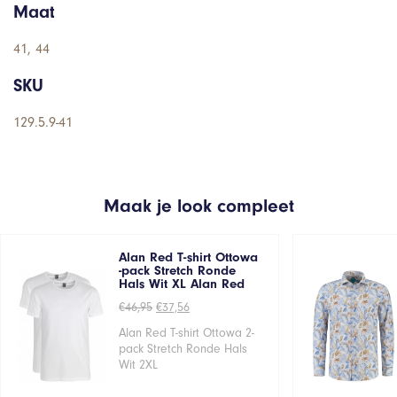
Maat
41, 44
SKU
129.5.9-41
Maak je look compleet
Alan Red T-shirt Ottowa
-pack Stretch Ronde
Hals Wit XL Alan Red
Oorspronkelijke
Huidige
€
46,95
€
37,56
prijs
prijs
was:
is:
Alan Red T-shirt Ottowa 2-
€46,95.
€37,56.
pack Stretch Ronde Hals
Wit 2XL