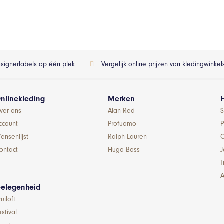
esignerlabels op één plek
Vergelijk online prijzen van kledingwinke
nlinekleding
Merken
ver ons
Alan Red
S
ccount
Profuomo
P
ensenlijst
Ralph Lauren
ontact
Hugo Boss
T
A
elegenheid
ruiloft
estival