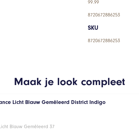
99.99
8720672886253
SKU
8720672886253
Maak je look compleet
ance Licht Blauw Gemêleerd District Indigo
 Licht Blauw Gemêleerd 37