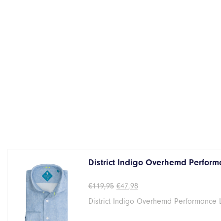
District Indigo Overhemd Perform
Oorspronkelijke
Huidige
€
119,95
€
47,98
prijs
prijs
District Indigo Overhemd Performance
was:
is:
€119,95.
€47,98.