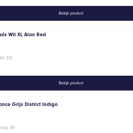
Bekijk product
hals Wit XL Alan Red
Wit 3XL
Bekijk product
nce Grijs District Indigo
rijs 38