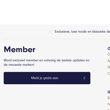
Exclusieve, luxe mode en klassieke d
Member
O
O
Word exclusief member en ontvang de laatste updates en
A
de nieuwste merken!
W
C
Meld je gratis aan
G
B
F