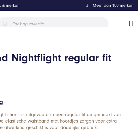
ls & merken
Meer dan 100 merken
roducten
oeken
 Nightflight regular fit
ng
ht shorts is uitgevoerd in een regular fit en gemaakt van
 De elastische waistband met koordjes zorgen voor extra
ne afwerking geschikt is voor dagelijks gebruik.