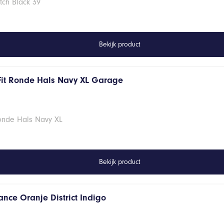
tch Black 39
Bekijk product
Fit Ronde Hals Navy XL Garage
Ronde Hals Navy XL
Bekijk product
ance Oranje District Indigo