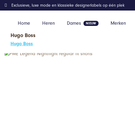
Exclusieve, luxe mode en klassieke designerlabels op één plek
Home
Heren
Dames
Merken
Hugo Boss
Home
Kleding
PME Legend Nightflight regular fit shorts
Hugo Boss