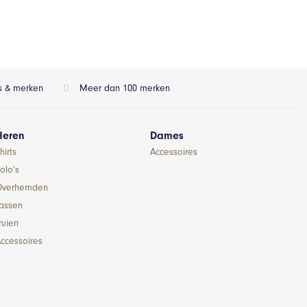
ls & merken
Meer dan 100 merken
Heren
Dames
hirts
Accessoires
olo’s
Overhemden
Jassen
ruien
ccessoires