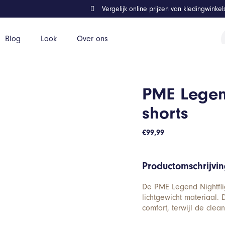
Vergelijk online prijzen van kledingwinke
P
Blog
Look
Over ons
z
PME Legend
shorts
€
99,99
Productomschrijvi
De PME Legend Nightflig
lichtgewicht materiaal.
comfort, terwijl de clea