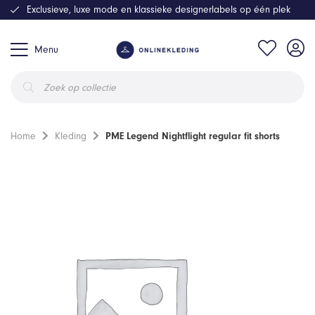
Exclusieve, luxe mode en klassieke designerlabels op één plek
Menu
Producten
zoeken
Home
Kleding
PME Legend Nightflight regular fit shorts