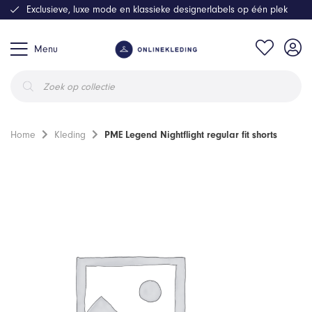
Exclusieve, luxe mode en klassieke designerlabels op één plek
Menu
Producten
zoeken
Home
Kleding
PME Legend Nightflight regular fit shorts