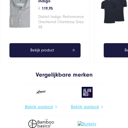
Indigo
€
119,95
District Indigo Performance
Overhemd Chambray Grey
38
Bekijk product
Be
Vergelijkbare merken
Bekijk aanbod
Bekijk aanbod