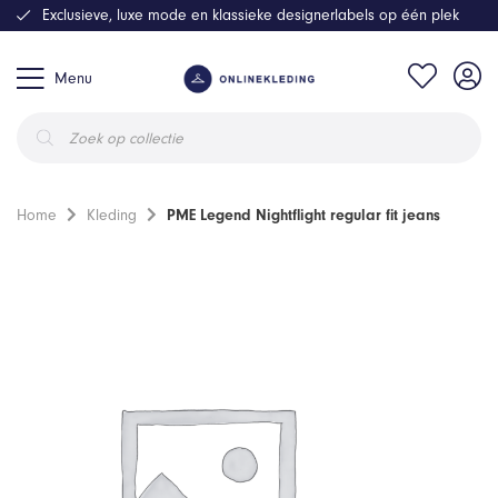
Exclusieve, luxe mode en klassieke designerlabels op één plek
Menu
Producten
zoeken
Home
Kleding
PME Legend Nightflight regular fit jeans