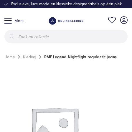
Exclusieve, luxe mode en klassieke designerlabels op één plek
Menu
Producten
zoeken
Home
Kleding
PME Legend Nightflight regular fit jeans