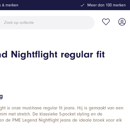
ls & merken
Meer dan 100 merken
ucten
en
 Nightflight regular fit
ng
ht is onze must-have regular fit jeans. Hij is gemaakt van een
nim met stretch. De klassieke 5-pocket styling en de
en de PME Legend Nightflight jeans de ideale broek voor elk