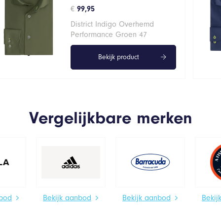
€
99,95
District Indigo Overhemd
Performance Groen 47
Bekijk product
Vergelijkbare merken
nbod
Bekijk aanbod
Bekijk aanbod
Bekij