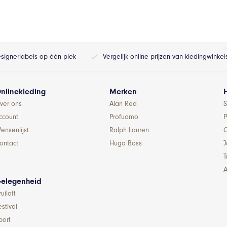
esignerlabels op één plek
Vergelijk online prijzen van kledingwinke
nlinekleding
Merken
ver ons
Alan Red
S
ccount
Profuomo
P
ensenlijst
Ralph Lauren
ontact
Hugo Boss
T
A
elegenheid
ruiloft
estival
port