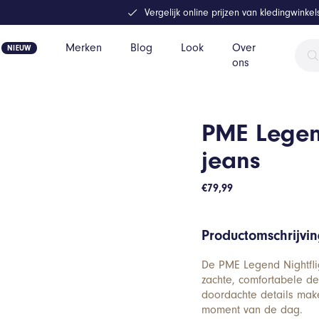
Vergelijk online prijzen van kledingwinke
Prod
Merken
Blog
Look
Over
zoek
ons
PME Legend
jeans
€
79,99
Productomschrijvi
De PME Legend Nightflig
zachte, comfortabele de
doordachte details mak
moment van de dag.