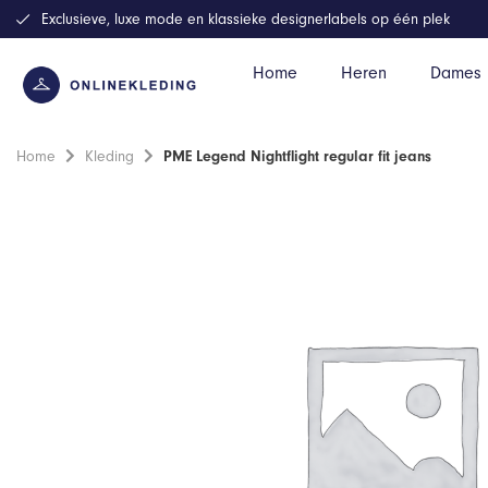
Exclusieve, luxe mode en klassieke designerlabels op één plek
Home
Heren
Dames
Home
Kleding
PME Legend Nightflight regular fit jeans