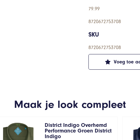
79.99
8720672753708
SKU
8720672753708
Voeg toe aa
Maak je look compleet
District Indigo Overhemd
Performance Groen District
Indigo