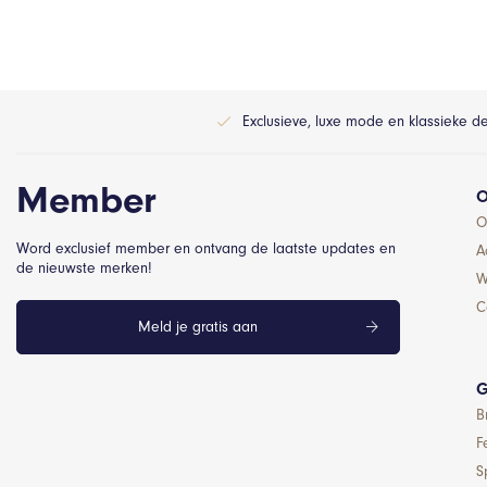
Exclusieve, luxe mode en klassieke d
Member
O
O
Word exclusief member en ontvang de laatste updates en
A
de nieuwste merken!
W
C
Meld je gratis aan
G
B
F
S