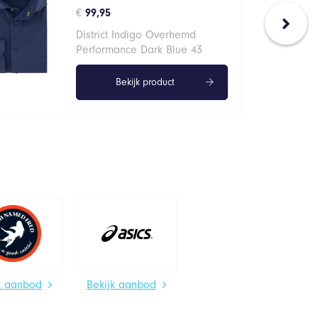
€
99,95
District Indigo Overhemd
Performance Dark Blue 43
Bekijk product
k aanbod
Bekijk aanbod