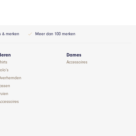
ls & merken
Meer dan 100 merken
Heren
Dames
hirts
Accessoires
olo’s
Overhemden
Jassen
ruien
ccessoires