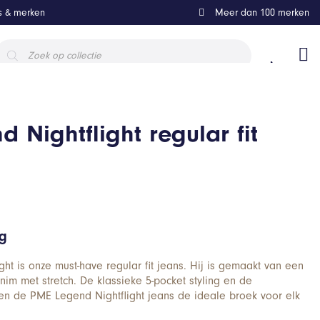
ls & merken
Meer dan 100 merken
roducten
oeken
 Nightflight regular fit
ng
ht is onze must-have regular fit jeans. Hij is gemaakt van een
nim met stretch. De klassieke 5-pocket styling en de
en de PME Legend Nightflight jeans de ideale broek voor elk