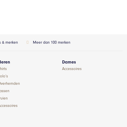
ls & merken
Meer dan 100 merken
Heren
Dames
hirts
Accessoires
olo’s
Overhemden
Jassen
ruien
ccessoires