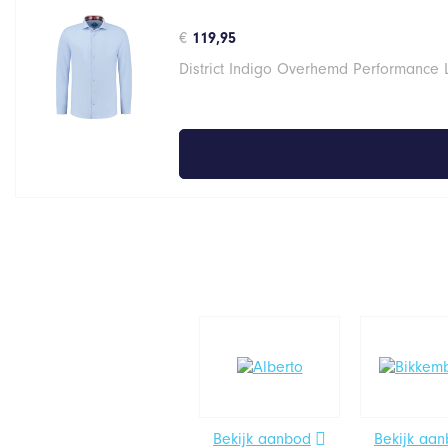
€
119,95
District Indigo Overhemd Performance 
Bekijk aanbod
Bekijk aa