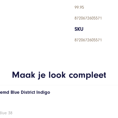
99.95
8720672605571
SKU
8720672605571
Maak je look compleet
emd Blue District Indigo
Blue 38