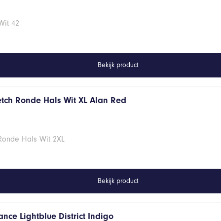
Wit 42
Bekijk product
retch Ronde Hals Wit XL Alan Red
 Ronde Hals Wit 2XL
Bekijk product
nce Lightblue District Indigo