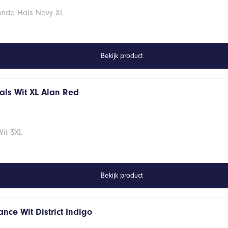
Ronde Hals Navy XL
Bekijk product
hals Wit XL Alan Red
Wit 3XL
Bekijk product
nce Wit District Indigo