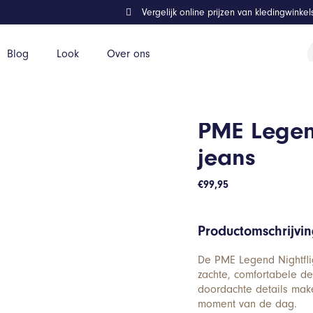
Vergelijk online prijzen van kledingwinke
P
Blog
Look
Over ons
z
PME Legend
jeans
€
99,95
Productomschrijvi
De PME Legend Nightflig
zachte, comfortabele de
doordachte details mak
moment van de dag.