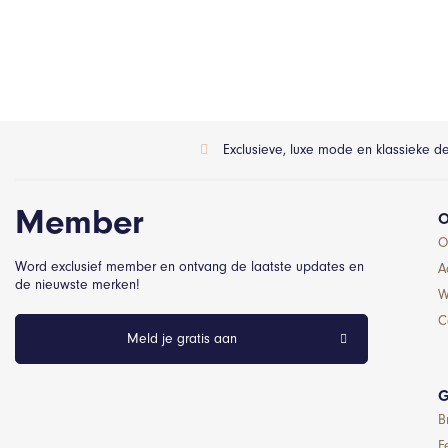
Exclusieve, luxe mode en klassieke d
Member
O
O
Word exclusief member en ontvang de laatste updates en
A
de nieuwste merken!
W
C
Meld je gratis aan
G
B
F