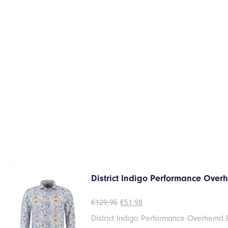
District Indigo Performance Overh
Oorspronkelijke
Huidige
€
129,95
€
51,98
prijs
prijs
District Indigo Performance Overhemd 
was:
is:
€129,95.
€51,98.