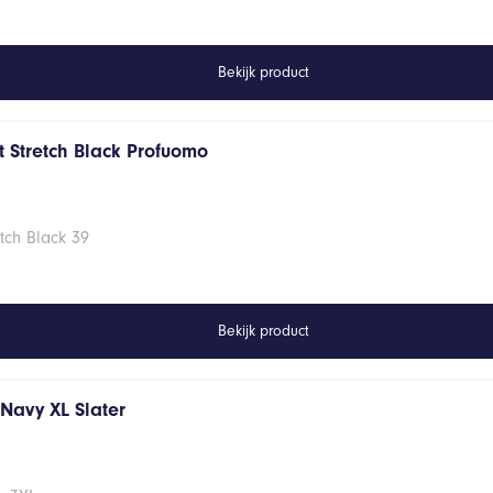
Bekijk product
 Stretch Black Profuomo
tch Black 39
Bekijk product
s Navy XL Slater