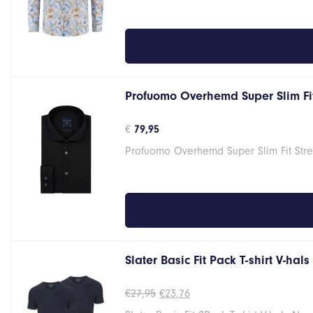
Profuomo Overhemd Super Slim Fit
€
79,95
Profuomo Overhemd Super Slim Fit Stre
Slater Basic Fit Pack T-shirt V-hal
Oorspronkelijke
Huidige
€
27,95
€
23,76
prijs
prijs