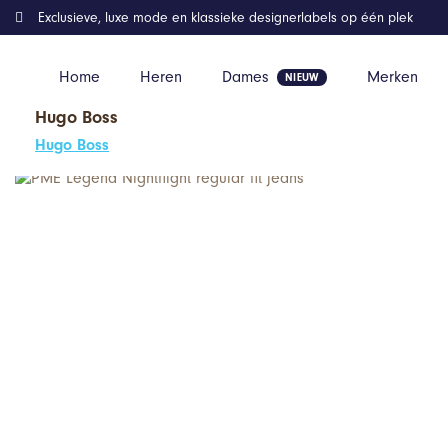
Exclusieve, luxe mode en klassieke designerlabels op één plek
Home
Heren
Dames
Merken
Hugo Boss
Home
Kleding
PME Legend Nightflight regular fit jeans
Hugo Boss