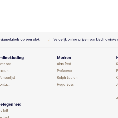
esignerlabels op één plek
Vergelijk online prijzen van kledingwinke
nlinekleding
Merken
ver ons
Alan Red
S
ccount
Profuomo
P
ensenlijst
Ralph Lauren
ontact
Hugo Boss
T
A
elegenheid
ruiloft
estival