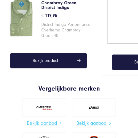
Chambray Green
District Indigo
€
119,95
District Indigo Performance
Overhemd Chambray
Green 40
Bekijk product
Be
Vergelijkbare merken
Bekijk aanbod
Bekijk aanbod