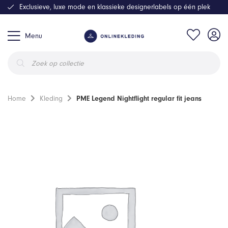
Exclusieve, luxe mode en klassieke designerlabels op één plek
Menu
Producten
zoeken
Home
Kleding
PME Legend Nightflight regular fit jeans