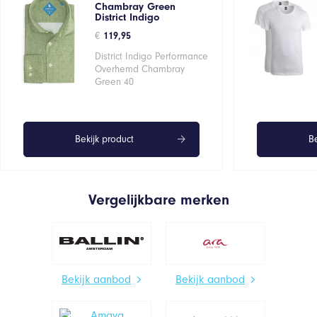
Chambray Green
District Indigo
€
119,95
District Indigo Performance
Overhemd Chambray
Green 40
Bekijk product
Be
Vergelijkbare merken
Bekijk aanbod
Bekijk aanbod