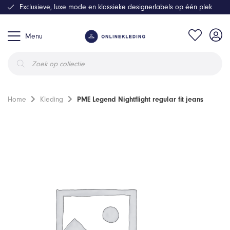
Exclusieve, luxe mode en klassieke designerlabels op één plek
Menu
Producten
zoeken
Home
Kleding
PME Legend Nightflight regular fit jeans