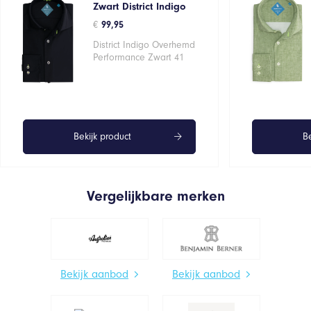
Zwart District Indigo
€
99,95
District Indigo Overhemd
Performance Zwart 41
Bekijk product
Be
Vergelijkbare merken
Bekijk aanbod
Bekijk aanbod