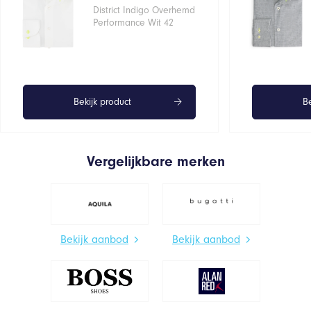
District Indigo Overhemd
Performance Wit 42
Bekijk product
Be
Vergelijkbare merken
Bekijk aanbod
Bekijk aanbod