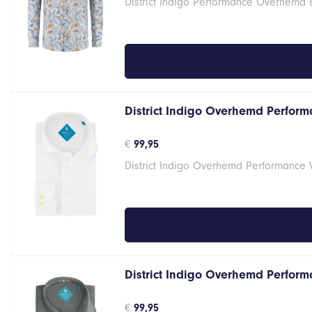
District Indigo Performance Overhemd 
was:
is:
€129,95.
€51,98.
District Indigo Overhemd Performa
€
99,95
District Indigo Overhemd Performance 
District Indigo Overhemd Performa
€
99,95