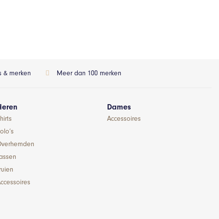
ls & merken
Meer dan 100 merken
Heren
Dames
hirts
Accessoires
olo’s
Overhemden
Jassen
ruien
ccessoires