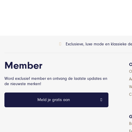
Exclusieve, luxe mode en klassieke d
Member
O
O
Word exclusief member en ontvang de laatste updates en
A
de nieuwste merken!
W
C
Meld je gratis aan
G
B
F