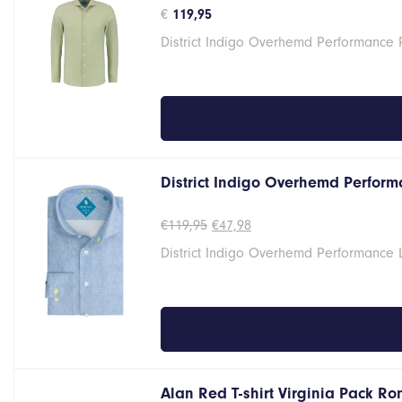
€
119,95
District Indigo Overhemd Performance 
District Indigo Overhemd Perform
Oorspronkelijke
Huidige
€
119,95
€
47,98
prijs
prijs
District Indigo Overhemd Performance
was:
is:
€119,95.
€47,98.
Alan Red T-shirt Virginia Pack R