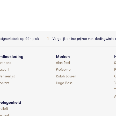
esignerlabels op één plek
Vergelijk online prijzen van kledingwinke
nlinekleding
Merken
ver ons
Alan Red
S
ccount
Profuomo
P
ensenlijst
Ralph Lauren
ontact
Hugo Boss
T
A
elegenheid
ruiloft
estival