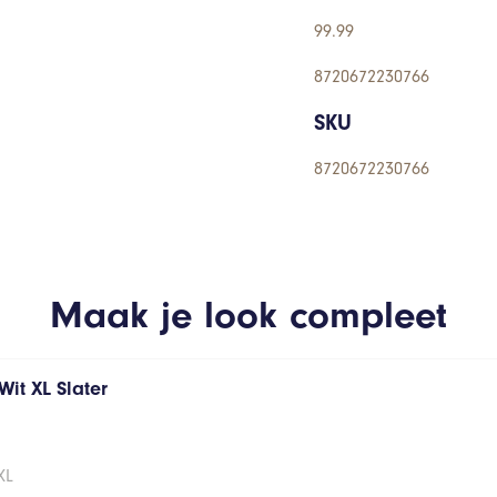
99.99
8720672230766
SKU
8720672230766
Maak je look compleet
it XL Slater
XL