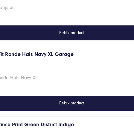
rijs 38
Bekijk product
Fit Ronde Hals Navy XL Garage
Ronde Hals Navy XL
Bekijk product
nce Print Green District Indigo