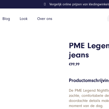
Vergelijk online prijzen van kledingwinke
P
Blog
Look
Over ons
z
PME Legend
jeans
€
99,99
Productomschrijvi
De PME Legend Nightflig
zachte, comfortabele de
doordachte details mak
moment van de dag.