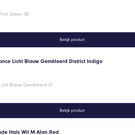
Print Green 38
Bekijk product
ance Licht Blauw Gemêleerd District Indigo
 Licht Blauw Gemêleerd 37
Bekijk product
onde Hals Wit M Alan Red