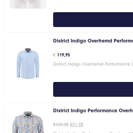
District Indigo Overhemd Performa
€
119,95
District Indigo Overhemd Performance 
District Indigo Performance Overh
Oorspronkelijke
Huidige
€
129,95
€
51,98
prijs
prijs