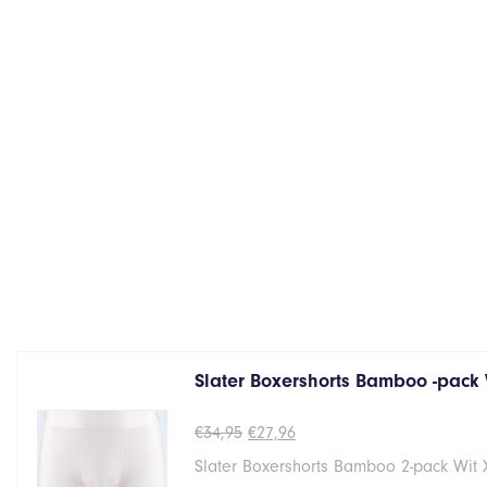
Slater Boxershorts Bamboo -pack W
Oorspronkelijke
Huidige
€
34,95
€
27,96
prijs
prijs
Slater Boxershorts Bamboo 2-pack Wit 
was:
is:
€34,95.
€27,96.