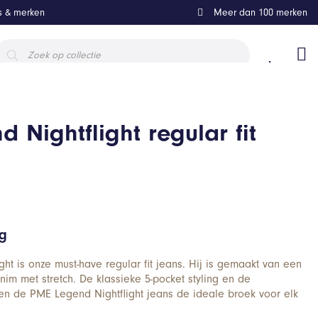
ls & merken
Meer dan 100 merken
roducten
oeken
 Nightflight regular fit
ng
ht is onze must-have regular fit jeans. Hij is gemaakt van een
nim met stretch. De klassieke 5-pocket styling en de
en de PME Legend Nightflight jeans de ideale broek voor elk