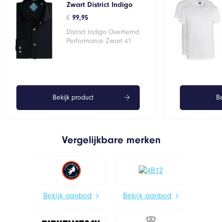
Zwart District Indigo
€
99,95
District Indigo Overhemd
Performance Zwart 41
Bekijk product
Be
Vergelijkbare merken
Bekijk aanbod
Bekijk aanbod