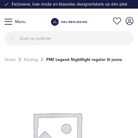
Exclusieve, luxe mode en klassieke designerlabels op één plek
Menu
Producten
zoeken
Home
Kleding
PME Legend Nightflight regular fit jeans