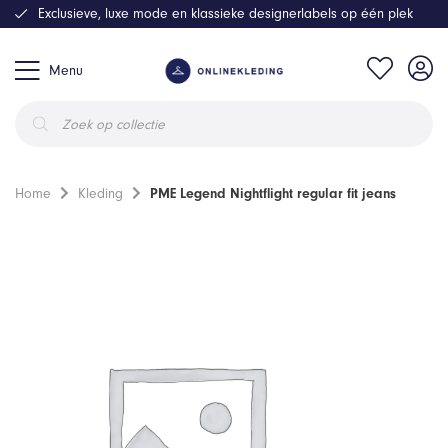
Exclusieve, luxe mode en klassieke designerlabels op één plek
Menu
Producten
zoeken
Home
Kleding
PME Legend Nightflight regular fit jeans