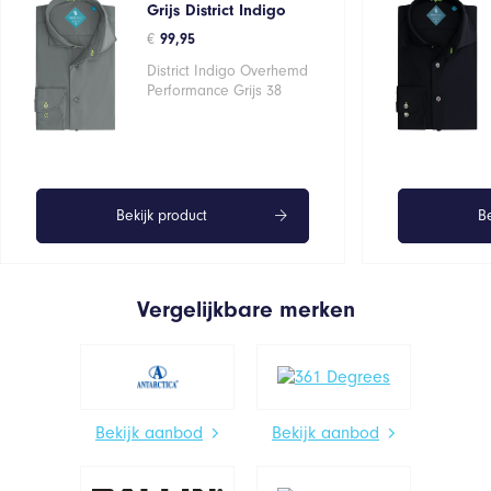
Grijs District Indigo
€
99,95
District Indigo Overhemd
Performance Grijs 38
Bekijk product
Be
Vergelijkbare merken
Bekijk aanbod
Bekijk aanbod