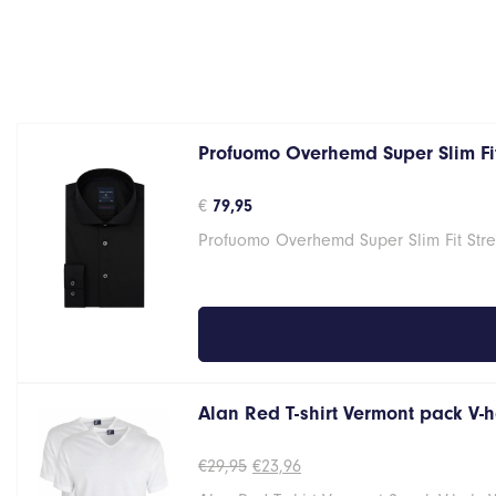
Profuomo Overhemd Super Slim Fit
€
79,95
Profuomo Overhemd Super Slim Fit Stre
Alan Red T-shirt Vermont pack V-
Oorspronkelijke
Huidige
€
29,95
€
23,96
prijs
prijs