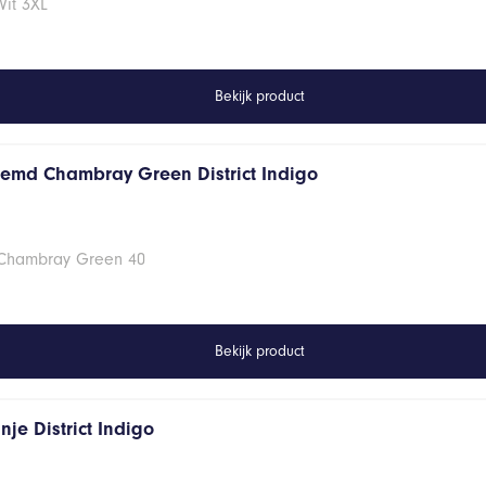
Wit 3XL
Bekijk product
hemd Chambray Green District Indigo
 Chambray Green 40
Bekijk product
je District Indigo