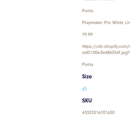
Puma
Playmaker Pro White Li
79.99
https://cdn.shopify.com
ad01-00e3e686554f.jpg
Puma
Size
45
SKU
43332016701630