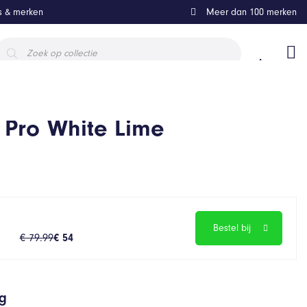
ls & merken
Meer dan 100 merken
roducten
oeken
 Pro White Lime
Bestel bij
€ 79.99
€ 54
ng