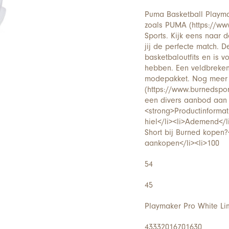
Puma Basketball Playma
zoals PUMA (https://ww
Sports. Kijk eens naar
jij de perfecte match. 
basketbaloutfits en is 
hebben. Een veldbreken
modepakket. Nog meer 
(https://www.burnedspor
een divers aanbod aan
<strong>Productinformat
hiel</li><li>Ademend</l
Short bij Burned kopen?
aankopen</li><li>100
54
45
Playmaker Pro White Li
43332016701630