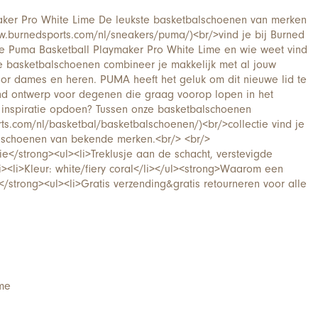
ker Pro White Lime De leukste basketbalschoenen van merken
w.burnedsports.com/nl/sneakers/puma/)<br/>vind je bij Burned
 de Puma Basketball Playmaker Pro White Lime en wie weet vind
De basketbalschoenen combineer je makkelijk met al jouw
voor dames en heren. PUMA heeft het geluk om dit nieuwe lid te
d ontwerp voor degenen die graag voorop lopen in het
inspiratie opdoen? Tussen onze basketbalschoenen
ts.com/nl/basketbal/basketbalschoenen/)<br/>collectie vind je
 schoenen van bekende merken.<br/> <br/>
ie</strong><ul><li>Treklusje aan de schacht, verstevigde
i><li>Kleur: white/fiery coral</li></ul><strong>Waarom een
</strong><ul><li>Gratis verzending&gratis retourneren voor alle
me