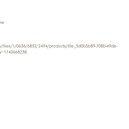
me
/s/files/1/0636/6832/2494/products/file_5d0b5b89-708b-49de-
?v=1740668238