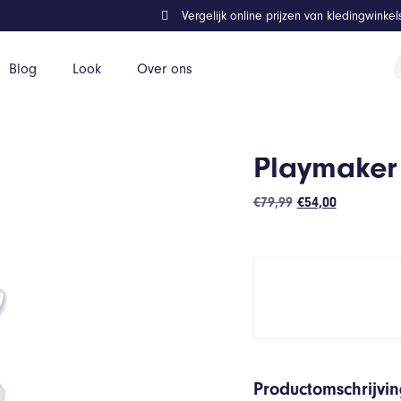
Vergelijk online prijzen van kledingwinke
P
Blog
Look
Over ons
z
Playmaker
Oorspronkelijke
Huidige
€
79,99
€
54,00
prijs
prijs
was:
is:
€79,99.
€54,00.
Productomschrijvi