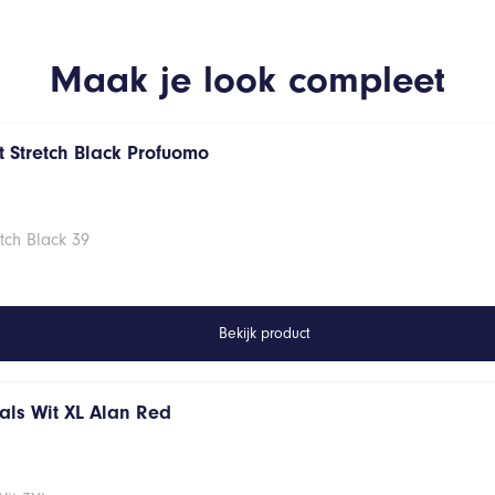
Maak je look compleet
 Stretch Black Profuomo
tch Black 39
Bekijk product
hals Wit XL Alan Red