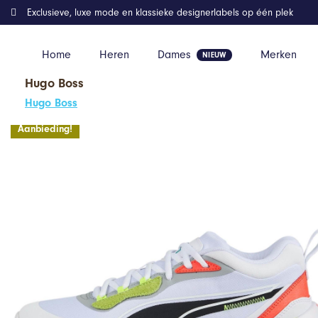
Exclusieve, luxe mode en klassieke designerlabels op één plek
Home
Heren
Dames
Merken
Hugo Boss
Home
Kleding
Playmaker Pro White Lime
Hugo Boss
Aanbieding!