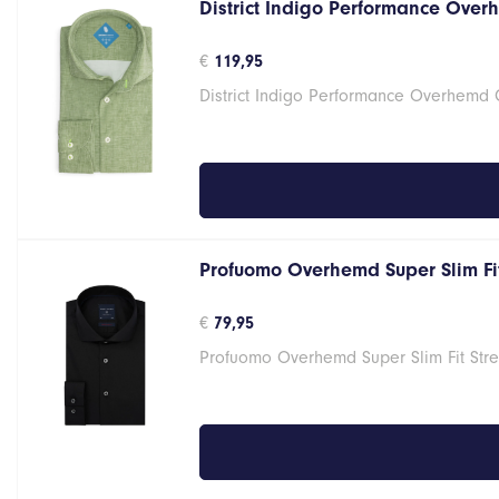
District Indigo Performance Over
€
119,95
District Indigo Performance Overhemd
Profuomo Overhemd Super Slim Fit
€
79,95
Profuomo Overhemd Super Slim Fit Stre