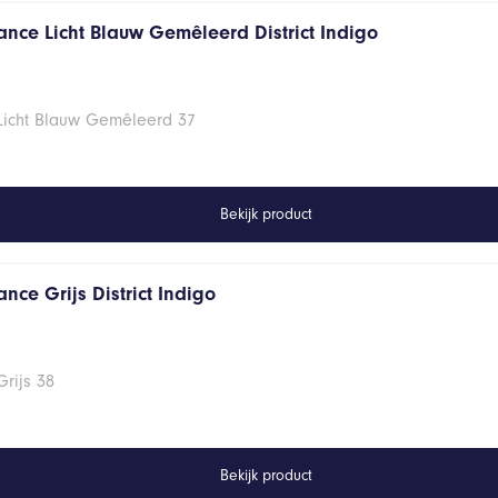
ance Licht Blauw Gemêleerd District Indigo
 Licht Blauw Gemêleerd 37
Bekijk product
nce Grijs District Indigo
rijs 38
Bekijk product