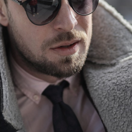
Productomschrijvi
Playmaker Pro Plus JR'F
Red'basketbalschoen is 
naar een hoger niveau wi
functionaliteit voor ee
Pro Plus JR is voorzie
lang meegaat en de voe
heeft een opvallend ont
zelfvertrouwen uitstraa
gripvaste rubberen buit
De gevoerde enkelkraag 
vetersluiting een verst
om deel te nemen aan je
Puma Playmaker Pro Pl
29
38
Playmaker Pro Plus JR'F