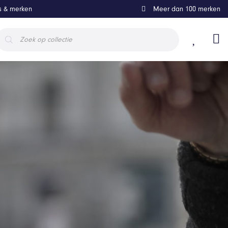
ls & merken
Meer dan 100 merken
roducten
oeken
Pro Plus JR'For All Time
Bestel bij
€ 55
€ 29