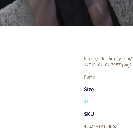
43331919184062
Puma
Playmaker Pro Plus JR'F
55
https://cdn.shopify.com/
17T10_07_07.395Z.png?
Puma
Size
38
SKU
43331919184062