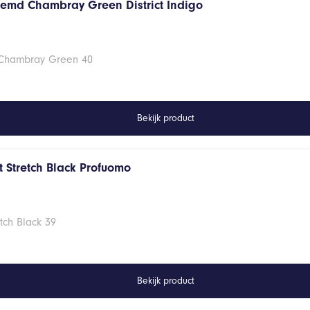
hemd Chambray Green District Indigo
 Chambray Green 40
Bekijk product
 Stretch Black Profuomo
tch Black 39
Bekijk product