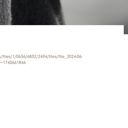
or All Time Red'
s/files/1/0636/6832/2494/files/file_2024-06-
v=1740661846