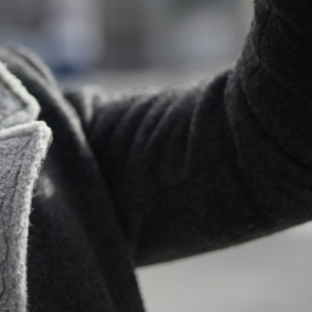
ng
or All Time Red De Puma Playmaker Pro Plus JR'For All Time
de perfecte keuze voor jonge basketbalspelers die hun spel
llen tillen. Deze schoen combineert stijl, comfort en
n onverslaanbare performance op het veld.<br/>De Playmaker
n van een duurzaam bovenwerk van hoogwaardig materiaal dat
ten ondersteunt tijdens intense speelmomenten. De schoen
werp in'For All Time Red', waardoor je opvalt en
lt op het veld.<br/>Met de responsieve demping en de
enzool biedt deze schoen optimale stabiliteit en wendbaarheid.
zorgt voor extra comfort en ondersteuning, terwijl de
elbare pasvorm mogelijk maakt.<br/>Of je nu op het punt staat
 eerste wedstrijd of je vaardigheden wilt verbeteren, de
us
or All Time Red'