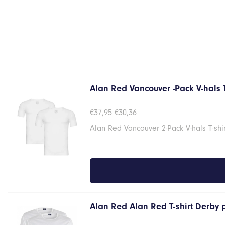
Alan Red Vancouver -Pack V-hals 
Oorspronkelijke
Huidige
€
37,95
€
30,36
prijs
prijs
Alan Red Vancouver 2-Pack V-hals T-shi
was:
is:
€37,95.
€30,36.
Alan Red Alan Red T-shirt Derby