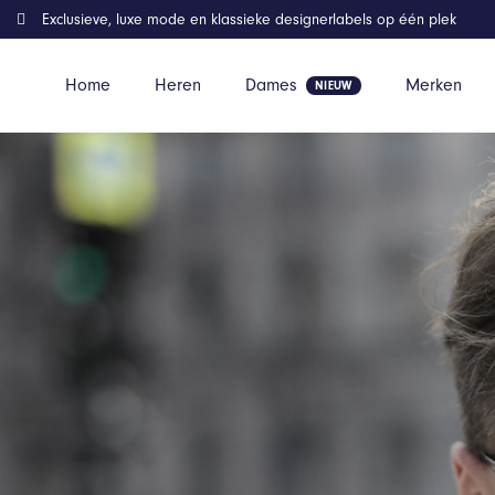
Exclusieve, luxe mode en klassieke designerlabels op één plek
Home
Heren
Dames
Merken
Home
Kleding
Playmaker Pro Plus JR'For All Time Red'
Aanbieding!