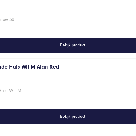
Blue 38
Bekijk product
onde Hals Wit M Alan Red
Hals Wit M
Bekijk product