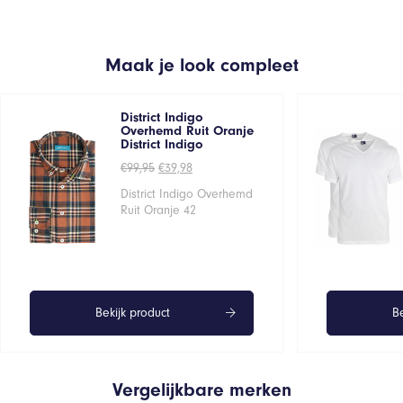
Maak je look compleet
District Indigo
Overhemd Ruit Oranje
District Indigo
Oorspronkelijke
Huidige
€
99,95
€
39,98
prijs
prijs
was:
is:
District Indigo Overhemd
€99,95.
€39,98.
Ruit Oranje 42
Bekijk product
Be
Vergelijkbare merken