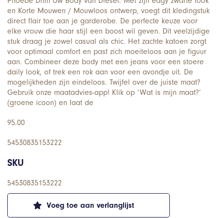
Phoebe Dnm Uw Body van Diesel. Met zijn edgy zwarte look
en Korte Mouwen / Mouwloos ontwerp, voegt dit kledingstuk
direct flair toe aan je garderobe. De perfecte keuze voor
elke vrouw die haar stijl een boost wil geven. Dit veelzijdige
stuk draag je zowel casual als chic. Het zachte katoen zorgt
voor optimaal comfort en past zich moeiteloos aan je figuur
aan. Combineer deze body met een jeans voor een stoere
daily look, of trek een rok aan voor een avondje uit. De
mogelijkheden zijn eindeloos. Twijfel over de juiste maat?
Gebruik onze maatadvies-app! Klik op ‘Wat is mijn maat?’
(groene icoon) en laat de
95.00
54530835153222
SKU
54530835153222
Voeg toe aan verlanglijst