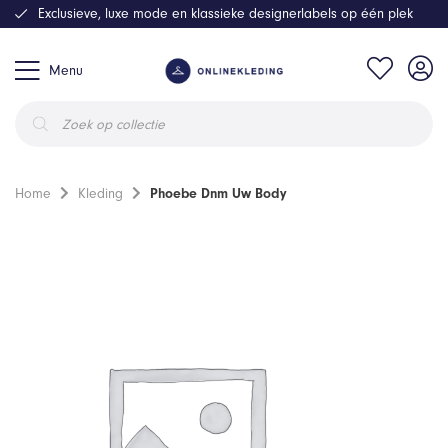
Exclusieve, luxe mode en klassieke designerlabels op één plek
Menu
Producten
zoeken
Home
Kleding
Phoebe Dnm Uw Body