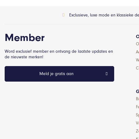
Exclusieve, luxe mode en klassieke d
Member
O
O
Word exclusief member en ontvang de laatste updates en
A
de nieuwste merken!
W
C
Meld je gratis aan
G
B
F
S
Vr
Z