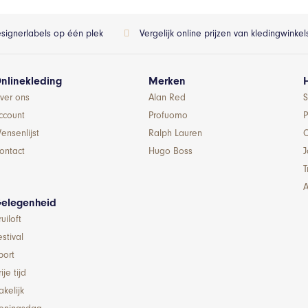
esignerlabels op één plek
Vergelijk online prijzen van kledingwinke
nlinekleding
Merken
ver ons
Alan Red
S
ccount
Profuomo
P
ensenlijst
Ralph Lauren
ontact
Hugo Boss
T
A
elegenheid
ruiloft
estival
port
ije tijd
akelijk