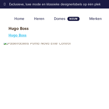
Exclusieve, luxe mode en klassieke designerlabels op één plek
Home
Heren
Dames
Merken
Hugo Boss
Home
Kleding
Padelrackets Puma Nova Elite Control
Hugo Boss