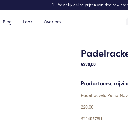
Vergelijk online prijzen van kledingwinke
P
Blog
Look
Over ons
z
Padelracke
€
220,00
Productomschrijvi
Padelrackets Puma Nova 
220.00
32140778H