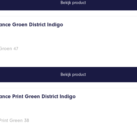
Bekijk product
ance Groen District Indigo
 Groen 47
Bekijk product
nce Print Green District Indigo
Print Green 38