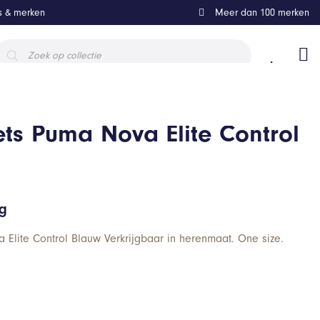
ls & merken
Meer dan 100 merken
roducten
oeken
ts Puma Nova Elite Control
ng
Elite Control Blauw Verkrijgbaar in herenmaat. One size.