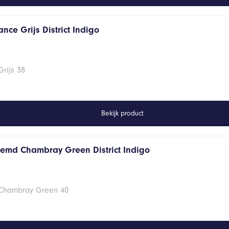
nce Grijs District Indigo
rijs 38
Bekijk product
hemd Chambray Green District Indigo
 Chambray Green 40