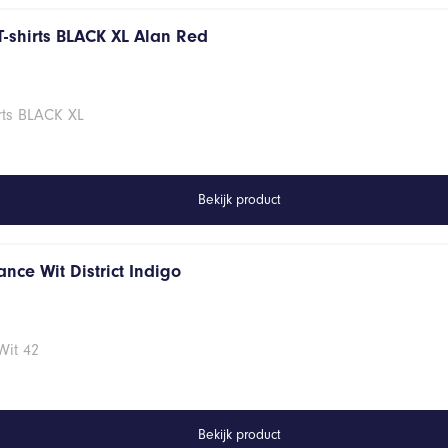
T-shirts BLACK XL Alan Red
rts BLACK XL
Bekijk product
nce Wit District Indigo
Wit 42
Bekijk product