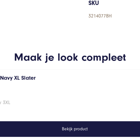
SKU
32140778H
Maak je look compleet
s Navy XL Slater
vy 3XL
Bekijk product