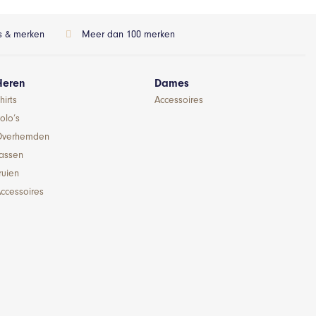
ls & merken
Meer dan 100 merken
Heren
Dames
hirts
Accessoires
olo’s
Overhemden
Jassen
ruien
ccessoires