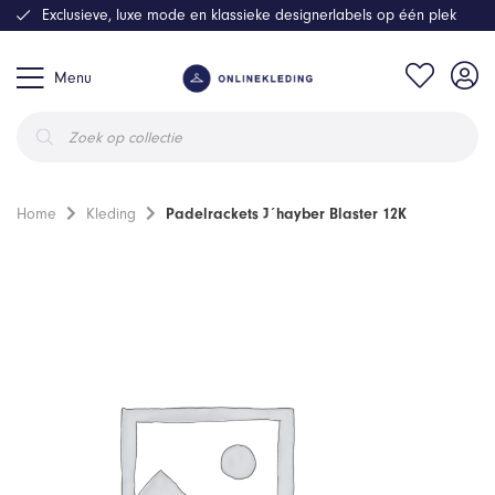
Exclusieve, luxe mode en klassieke designerlabels op één plek
Menu
Producten
zoeken
Home
Kleding
Padelrackets J´hayber Blaster 12K