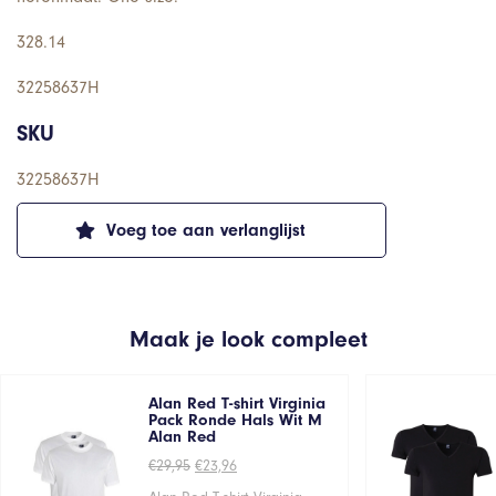
328.14
32258637H
SKU
32258637H
Voeg toe aan verlanglijst
Maak je look compleet
Alan Red T-shirt Virginia
Pack Ronde Hals Wit M
Alan Red
Oorspronkelijke
Huidige
€
29,95
€
23,96
prijs
prijs
was:
is: