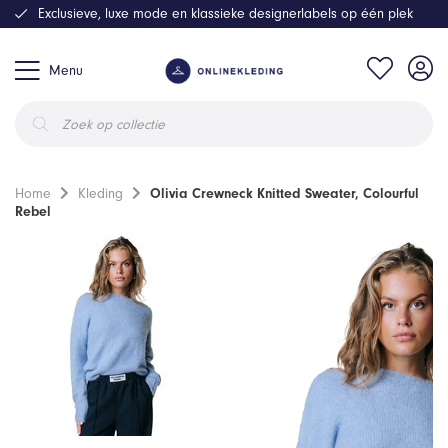
Exclusieve, luxe mode en klassieke designerlabels op één plek
Menu
Producten
zoeken
Home
Kleding
Olivia Crewneck Knitted Sweater, Colourful
Rebel