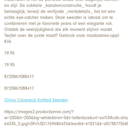
en stijl. De subtiele _kanalenconstructie_ houdt je
behaaglijk, terwijl de verfijnde _merkdetails_ het tot een
echte eye-catcher maken. Deze sweater is ideaal om te
combineren met je favoriete jeans of een elegante rok.
Ontdek de veelzijdigheid die elk moment stijlvol maakt.
Twijfel over de juiste maat? Gebruik onze maatadvies-app!
Klik
79.95
79.95
8720867088417
8720867088417
Olivia Crewneck Knitted Sweater
https://images2.productserve.com/?
w=200&h=200&bg=white&trim=5&t=letterbox&url=ssl%3Acdn.shop
64335_5.jpg%3Fv%3D1769686425&feedId=41021&k=d5738775fd