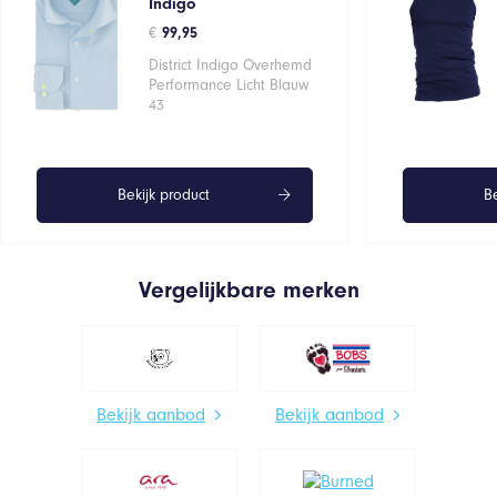
Indigo
€
99,95
District Indigo Overhemd
Performance Licht Blauw
43
Bekijk product
Be
Vergelijkbare merken
Bekijk aanbod
Bekijk aanbod