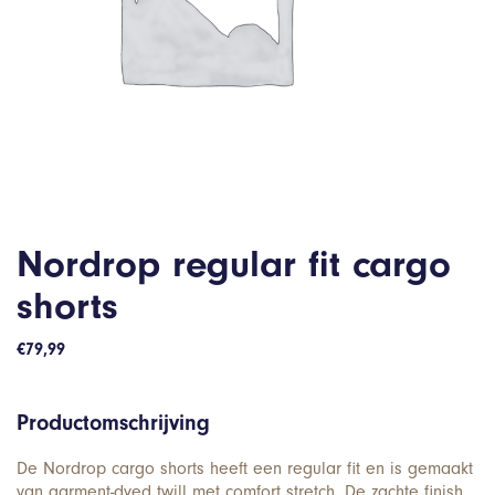
Nordrop regular fit cargo
shorts
€
79,99
Productomschrijving
De Nordrop cargo shorts heeft een regular fit en is gemaakt
van garment-dyed twill met comfort stretch. De zachte finish