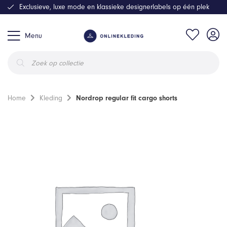
Exclusieve, luxe mode en klassieke designerlabels op één plek
Menu
Producten
zoeken
Home
Kleding
Nordrop regular fit cargo shorts