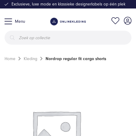
Exclusieve, luxe mode en klassieke designerlabels op één plek
Menu
Producten
zoeken
Home
Kleding
Nordrop regular fit cargo shorts