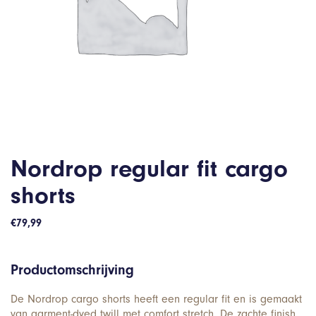
Nordrop regular fit cargo
shorts
€
79,99
Productomschrijving
De Nordrop cargo shorts heeft een regular fit en is gemaakt
van garment-dyed twill met comfort stretch. De zachte finish