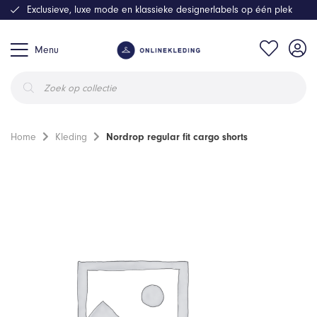
Exclusieve, luxe mode en klassieke designerlabels op één plek
Menu
Producten
zoeken
Home
Kleding
Nordrop regular fit cargo shorts