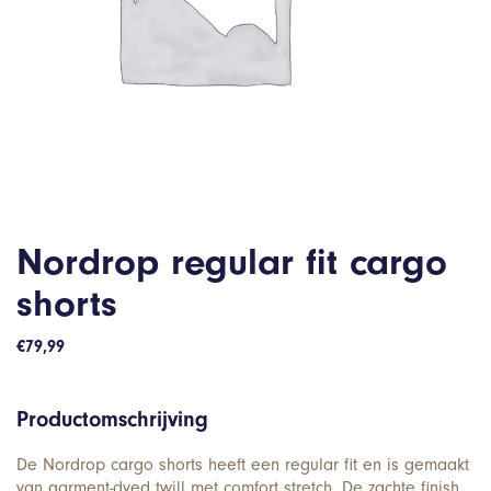
Nordrop regular fit cargo
shorts
€
79,99
Productomschrijving
De Nordrop cargo shorts heeft een regular fit en is gemaakt
van garment-dyed twill met comfort stretch. De zachte finish