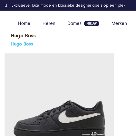
Exclusieve, luxe mode en klassieke designerlabels op één plek
Home
Heren
Dames
Merken
Hugo Boss
Home
Kleding
Nike Air Force 1 GS Zwart Wit
Hugo Boss