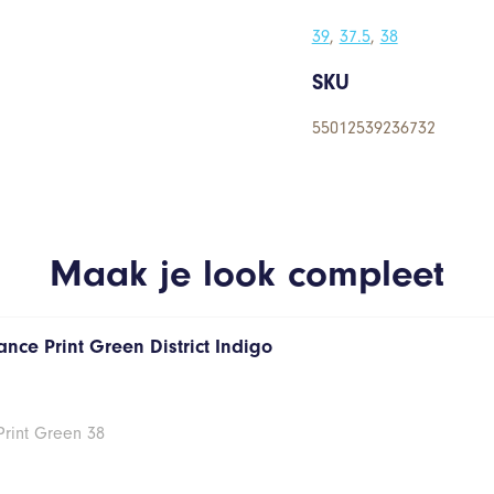
39
,
37.5
,
38
SKU
55012539236732
Maak je look compleet
nce Print Green District Indigo
Print Green 38