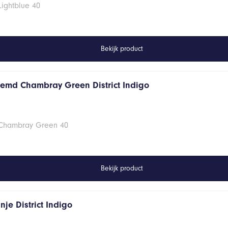
Lightblue 40
Bekijk product
hemd Chambray Green District Indigo
 Chambray Green 40
Bekijk product
je District Indigo