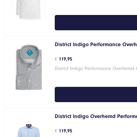
€46,95.
€37,56.
District Indigo Performance Over
€
119,95
District Indigo Performance Overhemd
District Indigo Overhemd Performa
€
119,95