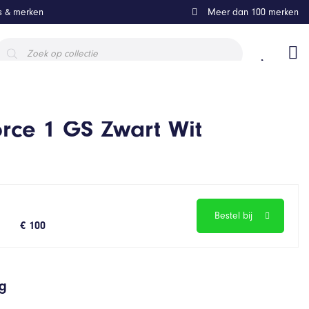
ls & merken
Meer dan 100 merken
roducten
oeken
orce 1 GS Zwart Wit
Bestel bij
€ 100
ng