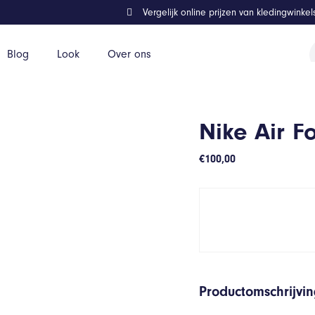
Vergelijk online prijzen van kledingwinke
P
Blog
Look
Over ons
z
Nike Air F
€
100,00
Productomschrijvi