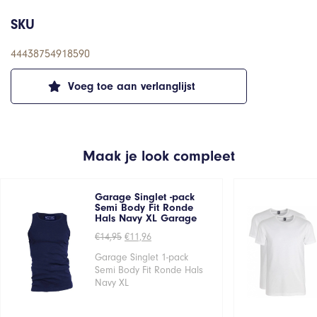
SKU
44438754918590
Voeg toe aan verlanglijst
Maak je look compleet
Garage Singlet -pack
Semi Body Fit Ronde
Hals Navy XL Garage
Oorspronkelijke
Huidige
€
14,95
€
11,96
prijs
prijs
was:
is:
Garage Singlet 1-pack
€14,95.
€11,96.
Semi Body Fit Ronde Hals
Navy XL