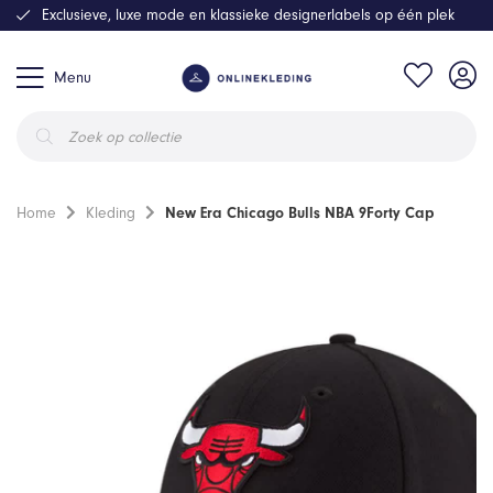
Exclusieve, luxe mode en klassieke designerlabels op één plek
Menu
Producten
zoeken
Home
Kleding
New Era Chicago Bulls NBA 9Forty Cap