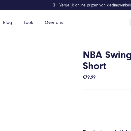
Vergelijk online prijzen van kledingwinke
P
Blog
Look
Over ons
z
NBA Swing
Short
€
79,99