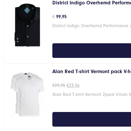
District Indigo Overhemd Performa
€
99,95
District Indigo Overhemd Performance 
Alan Red T-shirt Vermont pack V-
Oorspronkelijke
Huidige
€
29,95
€
23,96
prijs
prijs
Alan Red T-shirt Vermont 2pack V-hals 
was:
is:
€29,95.
€23,96.