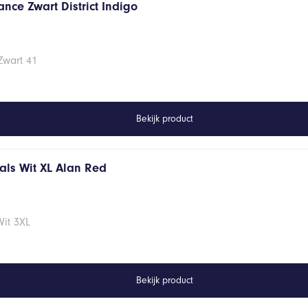
nce Zwart District Indigo
Zwart 41
Bekijk product
hals Wit XL Alan Red
Wit 3XL
Bekijk product