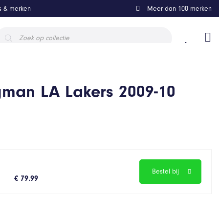
ls & merken
Meer dan 100 merken
roducten
oeken
man LA Lakers 2009-10
Bestel bij
€ 79.99