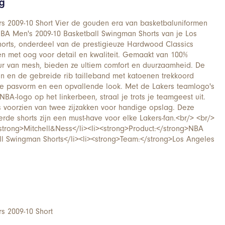
ng
 2009-10 Short Vier de gouden era van basketbaluniformen
BA Men's 2009-10 Basketball Swingman Shorts van je Los
horts, onderdeel van de prestigieuze Hardwood Classics
pen met oog voor detail en kwaliteit. Gemaakt van 100%
ur van mesh, bieden ze ultiem comfort en duurzaamheid. De
en en de gebreide rib tailleband met katoenen trekkoord
te pasvorm en een opvallende look. Met de Lakers teamlogo's
BA-logo op het linkerbeen, straal je trots je teamgeest uit.
s voorzien van twee zijzakken voor handige opslag. Deze
erde shorts zijn een must-have voor elke Lakers-fan.<br/> <br/>
strong>Mitchell&Ness</li><li><strong>Product:</strong>NBA
ll Swingman Shorts</li><li><strong>Team:</strong>Los Angeles
 2009-10 Short