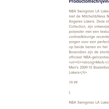
Productomschrijvi
NBA Swingman LA Lakers
met de Mitchell&Ness N
Angeles Lakers. Deze s
Collection, zijn ontwor
polyester met een textu
contrastkleurige accent
zorgen voor een perfec
op beide benen en het N
Bovendien zijn de short
officieel NBA-gelicentie
<ul><li><strong>Merk:</
Men's 2009-10 Basketba
Lakers</li>
79.99
L
NBA Swingman LA Lakers