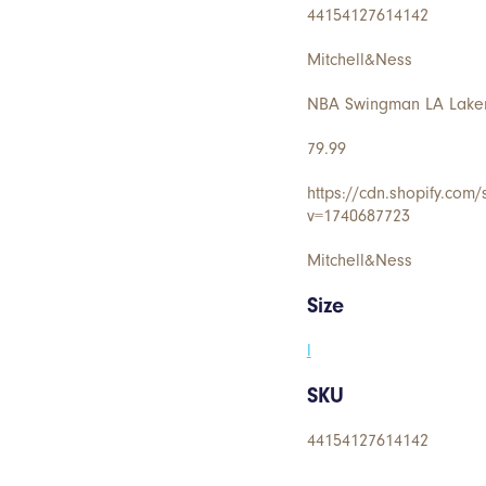
44154127614142
Mitchell&Ness
NBA Swingman LA Lakers
79.99
https://cdn.shopify.com
v=1740687723
Mitchell&Ness
Size
l
SKU
44154127614142