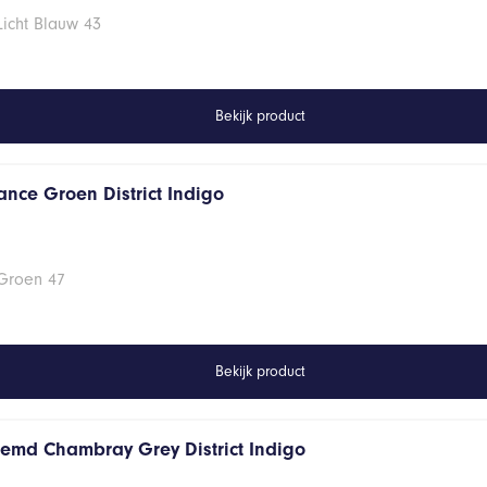
Licht Blauw 43
Bekijk product
ance Groen District Indigo
 Groen 47
Bekijk product
hemd Chambray Grey District Indigo