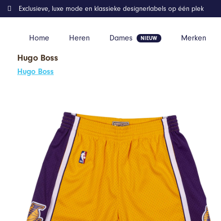
Exclusieve, luxe mode en klassieke designerlabels op één plek
Home
Heren
Dames
Merken
Hugo Boss
Home
Kleding
NBA Swingman LA Lakers 2009-10 Short
Hugo Boss