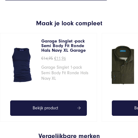
Maak je look compleet
Garage Singlet -pack
Semi Body Fit Ronde
Hals Navy XL Garage
Oorspronkelijke
Huidige
€
14,95
€
11,96
prijs
prijs
was:
is:
Garage Singlet 1-pack
€14,95.
€11,96.
Semi Body Fit Ronde Hals
Navy XL
Bekijk product
Be
Vergelijkbare merken