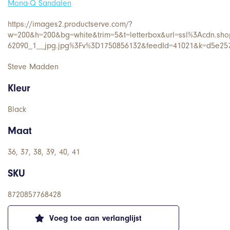
Mona-Q Sandalen
https://images2.productserve.com/?
w=200&h=200&bg=white&trim=5&t=letterbox&url=ssl%3Acdn.sh
62090_1__jpg.jpg%3Fv%3D1750856132&feedId=41021&k=d5e25
Steve Madden
Kleur
Black
Maat
36, 37, 38, 39, 40, 41
SKU
8720857768428
Voeg toe aan verlanglijst