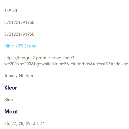
149.90
8721221791950
8721221791950
Mine 70'S Jeans
https://images2.productserve.com/?
w=200&h=200&bg=white&trim=5&t=letterbox&url=ssl%3Acdn.sh
Tommy Hilfiger
Kleur
Blue
Maat
26, 27, 28, 29, 30, 31