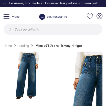
Exclusieve, luxe mode en klassieke designerlabels op één plek
Menu
Producten
zoeken
Home
Kleding
Mine 70’S Jeans, Tommy Hilfiger