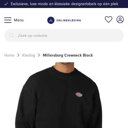
Exclusieve, luxe mode en klassieke designerlabels op één plek
Menu
Producten
zoeken
Home
Kleding
Millersburg Crewneck Black