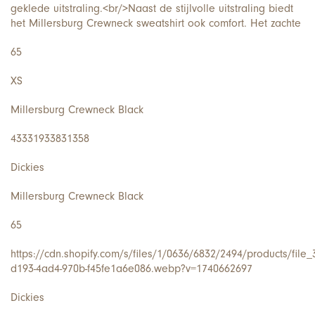
geklede uitstraling.<br/>Naast de stijlvolle uitstraling biedt
het Millersburg Crewneck sweatshirt ook comfort. Het zachte
65
XS
Millersburg Crewneck Black
43331933831358
Dickies
Millersburg Crewneck Black
65
https://cdn.shopify.com/s/files/1/0636/6832/2494/products/file_
d193-4ad4-970b-f45fe1a6e086.webp?v=1740662697
Dickies