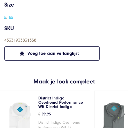
Size
s
,
xs
SKU
43331933831358
Voeg toe aan verlanglijst
Maak je look compleet
District Indigo
Overhemd Performance
Wit District Indigo
€
99,95
District Indigo Overhemd
Performance Wit 42