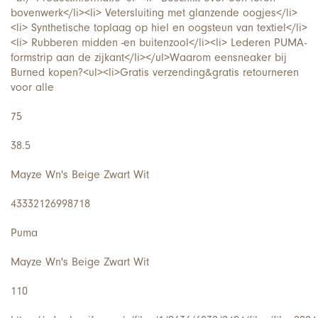
bovenwerk</li><li> Vetersluiting met glanzende oogjes</li>
<li> Synthetische toplaag op hiel en oogsteun van textiel</li>
<li> Rubberen midden -en buitenzool</li><li> Lederen PUMA-
formstrip aan de zijkant</li></ul>Waarom een​​sneaker bij
Burned kopen?<ul><li>Gratis verzending&gratis retourneren
voor alle
75
38.5
Mayze Wn's Beige Zwart Wit
43332126998718
Puma
Mayze Wn's Beige Zwart Wit
110