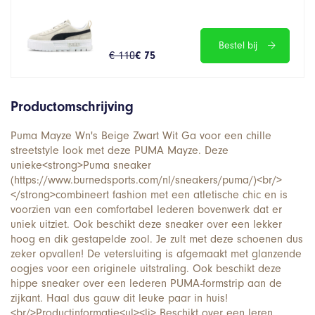
Bestel bij
€ 110
€ 75
Productomschrijving
Puma Mayze Wn's Beige Zwart Wit Ga voor een chille
streetstyle look met deze PUMA Mayze. Deze
unieke<strong>Puma sneaker
(https://www.burnedsports.com/nl/sneakers/puma/)<br/>
</strong>combineert fashion met een atletische chic en is
voorzien van een comfortabel lederen bovenwerk dat er
uniek uitziet. Ook beschikt deze sneaker over een lekker
hoog en dik gestapelde zool. Je zult met deze schoenen dus
zeker opvallen! De vetersluiting is afgemaakt met glanzende
oogjes voor een originele uitstraling. Ook beschikt deze
hippe sneaker over een lederen PUMA-formstrip aan de
zijkant. Haal dus gauw dit leuke paar in huis!
<br/>Productinformatie<ul><li> Beschikt over een leren