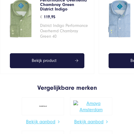
Performance Overhemd
Chambray Green
District Indigo
€
119,95
District Indigo Performance
Overhemd Chambray
Green 40
Bekijk product
Be
Vergelijkbare merken
Bekijk aanbod
Bekijk aanbod