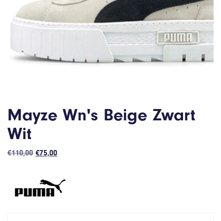
Mayze Wn's Beige Zwart
Wit
Oorspronkelijke
Huidige
€
110,00
€
75,00
prijs
prijs
was:
is:
€110,00.
€75,00.