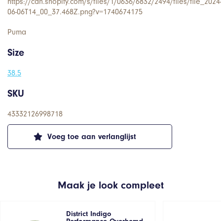
https://cdn.shopify.com/s/files/1/0636/6832/2494/files/file_2024
06-06T14_00_37.468Z.png?v=1740674175
Puma
Size
38.5
SKU
43332126998718
Voeg toe aan verlanglijst
Maak je look compleet
District Indigo