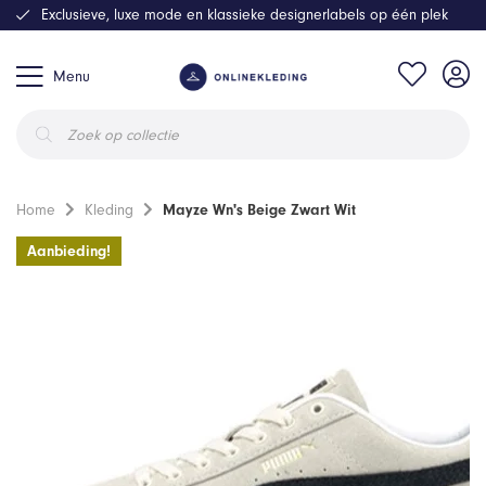
Exclusieve, luxe mode en klassieke designerlabels op één plek
Menu
Producten
zoeken
Home
Kleding
Mayze Wn's Beige Zwart Wit
Aanbieding!