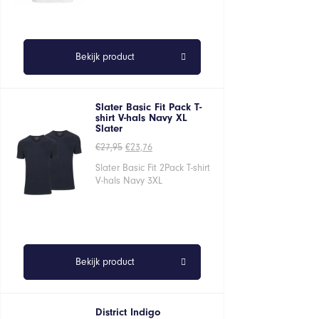
Bekijk product
Slater Basic Fit Pack T-
shirt V-hals Navy XL
Slater
Oorspronkelijke
Huidige
€
27,95
€
23,76
prijs
prijs
was:
is:
Slater Basic Fit 2Pack T-shirt
€27,95.
€23,76.
V-hals Navy 3XL
Bekijk product
District Indigo