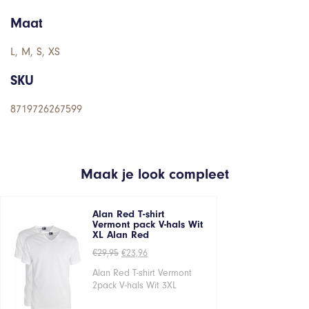
Maat
L, M, S, XS
SKU
8719726267599
Maak je look compleet
Alan Red T-shirt
Vermont pack V-hals Wit
XL Alan Red
Oorspronkelijke
Huidige
€
29,95
€
23,96
prijs
prijs
was:
is:
Alan Red T-shirt Vermont
€29,95.
€23,96.
2pack V-hals Wit 3XL