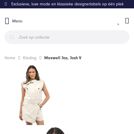
Exclusieve, luxe mode en klassieke designerlabels op één plek
Menu
Producten
zoeken
Home
Kleding
Maxwell Jas, Josh V