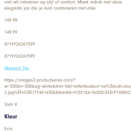
niet wil inleveren op stijl of comfort. Maak indruk met deze
elegante jas die je kunt combineren met elke
149.99
149.99
8719726267599
8719726267599
Maxwell Jas
https://images2.productserve.com/?
w=200&h=200&bg=white&trim=5&t=letterbox&url=ssl%3Acdn.sh
2.jpg%3Fv%3D1774614306&feedId=41021&k=0c02fc343c9740842
Josh V
Kleur
Ecru