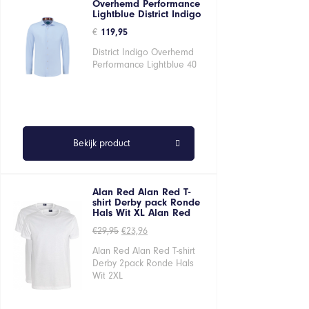
Overhemd Performance
Lightblue District Indigo
€
119,95
District Indigo Overhemd
Performance Lightblue 40
Bekijk product
Alan Red Alan Red T-
shirt Derby pack Ronde
Hals Wit XL Alan Red
Oorspronkelijke
Huidige
€
29,95
€
23,96
prijs
prijs
was:
is:
Alan Red Alan Red T-shirt
€29,95.
€23,96.
Derby 2pack Ronde Hals
Wit 2XL