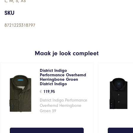
L, M, S, XS
SKU
8721223318797
Maak je look compleet
District Indigo
Performance Overhemd
Herringbone Groen
District Indigo
€
119,95
District Indigo Performance
Overhemd Herringbone
Groen 39