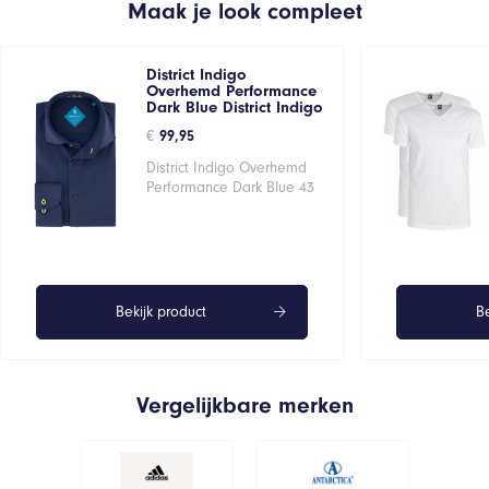
Maak je look compleet
District Indigo
Overhemd Performance
Dark Blue District Indigo
€
99,95
District Indigo Overhemd
Performance Dark Blue 43
Bekijk product
Be
Vergelijkbare merken