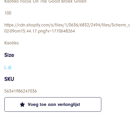
Kaotiko Focus On The Good Broek Groen
100
https://cdn.shopify.com/s/files/1/0636/6832/2494/files/Scherm_
02-09om15.44.17.png?v=1770648264
Kaotiko
Size
l
,
xl
SKU
56341986247036
Voeg toe aan verlanglijst