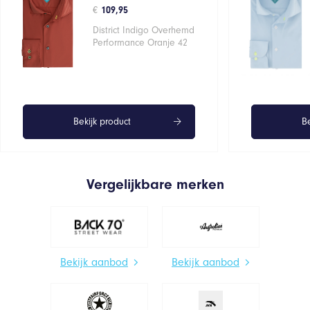
€
109,95
District Indigo Overhemd
Performance Oranje 42
Bekijk product
Be
Vergelijkbare merken
Bekijk aanbod
Bekijk aanbod