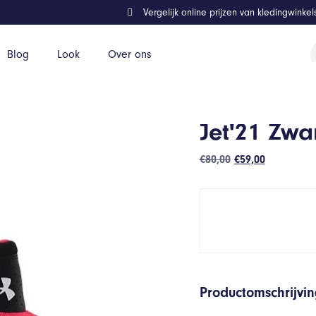
Vergelijk online prijzen van kledingwinke
P
Blog
Look
Over ons
z
Jet'21 Zwa
Oorspronkelijke
Huidige
€
80,00
€
59,00
prijs
prijs
was:
is:
€80,00.
€59,00.
Productomschrijvi