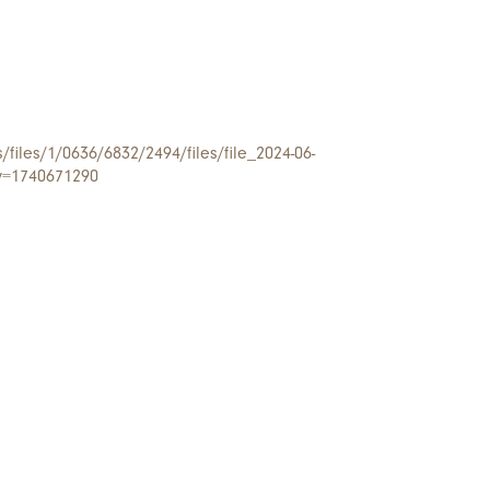
s/files/1/0636/6832/2494/files/file_2024-06-
v=1740671290