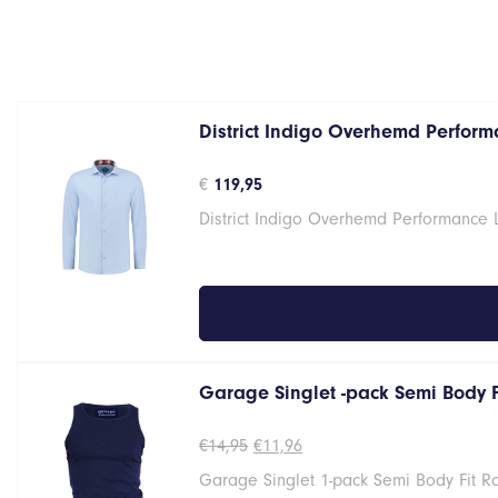
District Indigo Overhemd Performa
€
119,95
District Indigo Overhemd Performance 
Garage Singlet -pack Semi Body 
Oorspronkelijke
Huidige
€
14,95
€
11,96
prijs
prijs
Garage Singlet 1-pack Semi Body Fit 
was:
is: