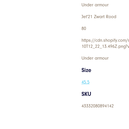
Under armour
Jet'21 Zwart Rood
80
https://cdn.shopify.com/
10T12_22_13.496Z.png?
Under armour
Size
45.5
SKU
43332080894142