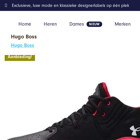
Exclusieve, luxe mode en klassieke designerlabels op één plek
Home
Heren
Dames
Merken
Hugo Boss
Home
Kleding
Jet'21 Zwart Rood
Hugo Boss
Aanbieding!