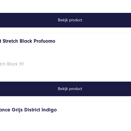
Bekijk product
 Stretch Black Profuomo
tch Black 39
Bekijk product
nce Grijs District Indigo