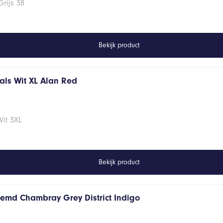
rijs 38
Bekijk product
hals Wit XL Alan Red
Wit 3XL
Bekijk product
hemd Chambray Grey District Indigo