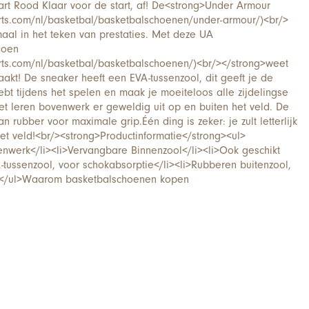
rt Rood Klaar voor de start, af! De<strong>Under Armour
rts.com/nl/basketbal/basketbalschoenen/under-armour/)<br/>
maal in het teken van prestaties. Met deze UA
hoen
rts.com/nl/basketbal/basketbalschoenen/)<br/></strong>weet
aakt! De sneaker heeft een EVA-tussenzool, dit geeft je de
bt tijdens het spelen en maak je moeiteloos alle zijdelingse
t leren bovenwerk er geweldig uit op en buiten het veld. De
n rubber voor maximale grip.Één ding is zeker: je zult letterlijk
het veld!<br/><strong>Productinformatie</strong><ul>
nwerk</li><li>Vervangbare Binnenzool</li><li>Ook geschikt
A-tussenzool, voor schokabsorptie</li><li>Rubberen buitenzool,
i></ul>Waarom basketbalschoenen kopen