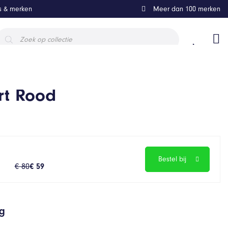
ls & merken
Meer dan 100 merken
roducten
oeken
rt Rood
Bestel bij
€ 80
€ 59
ng