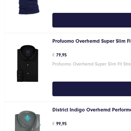
€14,95.
€11,96.
Profuomo Overhemd Super Slim Fit
€
79,95
Profuomo Overhemd Super Slim Fit Stre
District Indigo Overhemd Performa
€
99,95