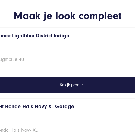
Maak je look compleet
nce Lightblue District Indigo
Lightblue 40
Bekijk product
Fit Ronde Hals Navy XL Garage
Ronde Hals Navy XL