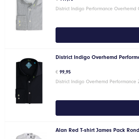
District Indigo Performance Overhemd
District Indigo Overhemd Performa
€
99,95
District Indigo Overhemd Performance 
Alan Red T-shirt James Pack Ron