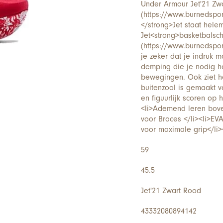
Under Armour Jet'21 Zwa
(https://www.burnedspo
</strong>Jet staat hele
Jet<strong>basketbalsc
(https://www.burnedspo
je zeker dat je indruk m
demping die je nodig he
bewegingen. Ook ziet he
buitenzool is gemaakt va
en figuurlijk scoren op 
<li>Ademend leren bove
voor Braces </li><li>EV
voor maximale grip</l
59
45.5
Jet'21 Zwart Rood
43332080894142