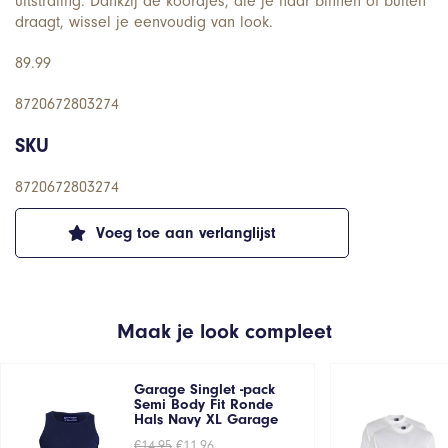
uitstraling. Dankzij de koordjes, die je naar binnen of buiten
draagt, wissel je eenvoudig van look.
89.99
8720672803274
SKU
8720672803274
Voeg toe aan verlanglijst
Maak je look compleet
Garage Singlet -pack
Semi Body Fit Ronde
Hals Navy XL Garage
Oorspronkelijke
Huidige
€
14,95
€
11,96