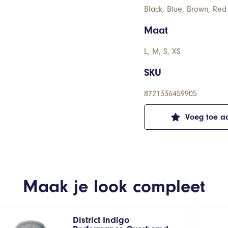
Black, Blue, Brown, Red
Maat
L, M, S, XS
SKU
8721336459905
Voeg toe aa
Maak je look compleet
District Indigo