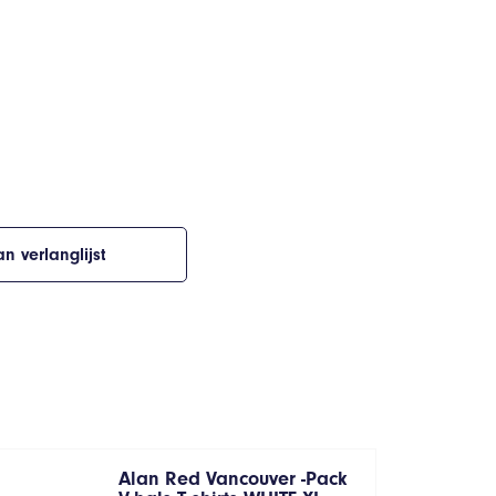
n verlanglijst
Alan Red Vancouver -Pack