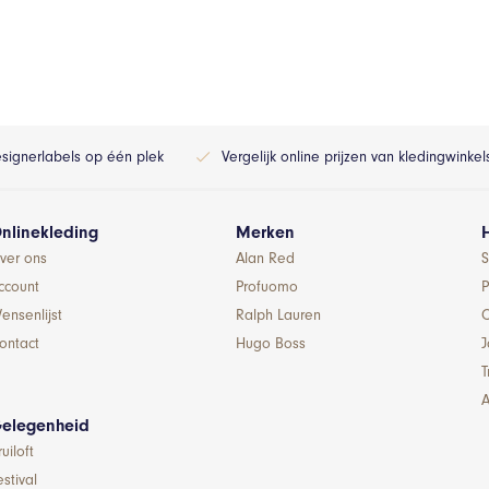
esignerlabels op één plek
Vergelijk online prijzen van kledingwinke
nlinekleding
Merken
ver ons
Alan Red
S
ccount
Profuomo
P
ensenlijst
Ralph Lauren
ontact
Hugo Boss
T
A
elegenheid
ruiloft
estival