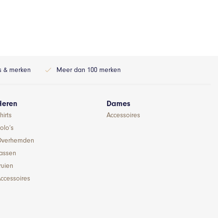
ls & merken
Meer dan 100 merken
Heren
Dames
hirts
Accessoires
olo’s
Overhemden
Jassen
ruien
ccessoires