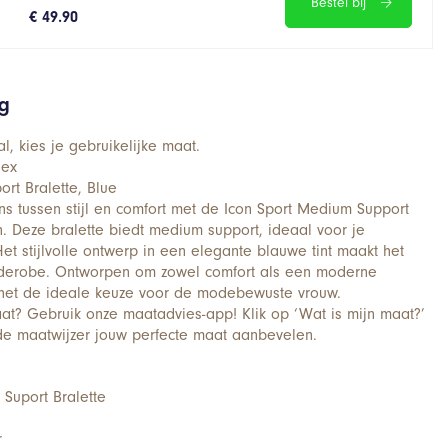
Bestel bij
€ 49.90
ng
, kies je gebruikelijke maat.
dex
rt Bralette, Blue
ns tussen stijl en comfort met de Icon Sport Medium Support
n. Deze bralette biedt medium support, ideaal voor je
 Het stijlvolle ontwerp in een elegante blauwe tint maakt het
rderobe. Ontworpen om zowel comfort als een moderne
is het de ideale keuze voor de modebewuste vrouw.
maat? Gebruik onze maatadvies-app! Klik op ‘Wat is mijn maat?’
 de maatwijzer jouw perfecte maat aanbevelen.
 Suport Bralette
r