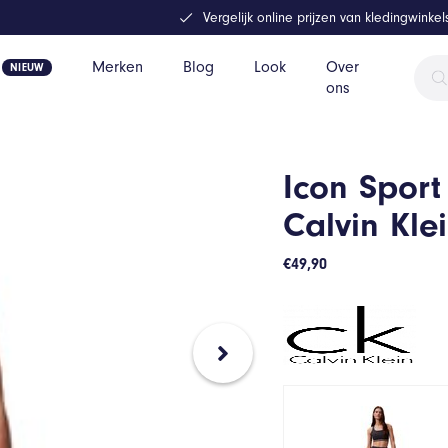
Vergelijk online prijzen van kledingwinke
Prod
Merken
Blog
Look
Over
zoek
ons
Icon Sport
Calvin Kle
€
49,90