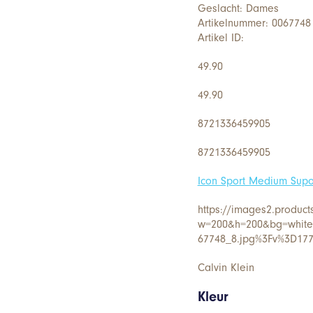
Geslacht: Dames
Artikelnummer: 0067748
Artikel ID:
49.90
49.90
8721336459905
8721336459905
Icon Sport Medium Supor
https://images2.product
w=200&h=200&bg=white&t
67748_8.jpg%3Fv%3D17
Calvin Klein
Kleur