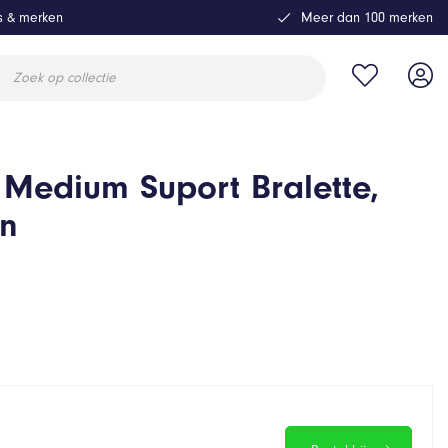
ls & merken
Meer dan 100 merken
ucten
en
 Medium Suport Bralette,
in