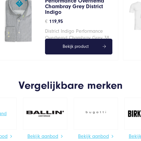
Performance Overhemd
Chambray Grey District
Indigo
€
119,95
District Indigo Performance
Overhemd Chambray Grey 38
Bekijk product
Vergelijkbare merken
nbod
Bekijk aanbod
Bekijk aanbod
Bekij