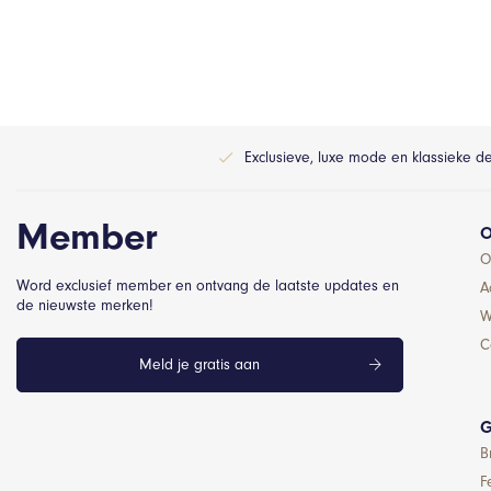
Exclusieve, luxe mode en klassieke d
Member
O
O
Word exclusief member en ontvang de laatste updates en
A
de nieuwste merken!
W
C
Meld je gratis aan
G
B
F