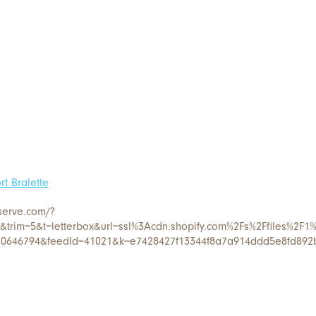
t Bralette
serve.com/?
rim=5&t=letterbox&url=ssl%3Acdn.shopify.com%2Fs%2Ffiles%2F1%
70646794&feedId=41021&k=e7428427f13344f8a7a914ddd5e8fd892