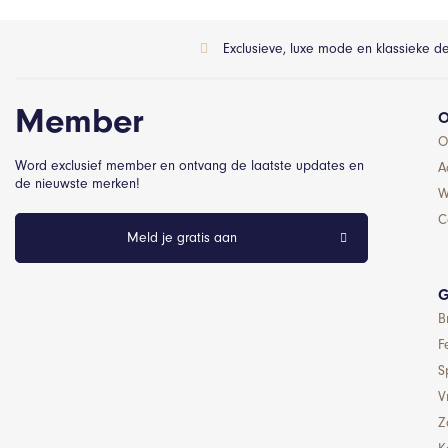
Exclusieve, luxe mode en klassieke d
Member
O
O
Word exclusief member en ontvang de laatste updates en
A
de nieuwste merken!
W
C
Meld je gratis aan
G
B
F
S
Vr
Z