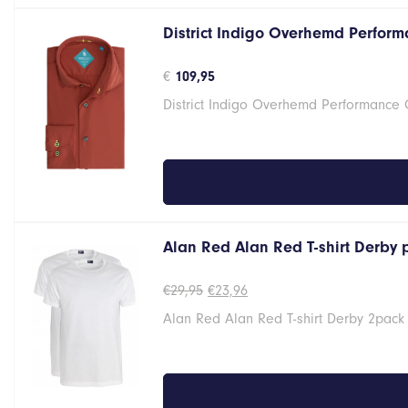
District Indigo Overhemd Perform
€
109,95
District Indigo Overhemd Performance 
Alan Red Alan Red T-shirt Derby
Oorspronkelijke
Huidige
€
29,95
€
23,96
prijs
prijs
Alan Red Alan Red T-shirt Derby 2pack
was:
is:
€29,95.
€23,96.