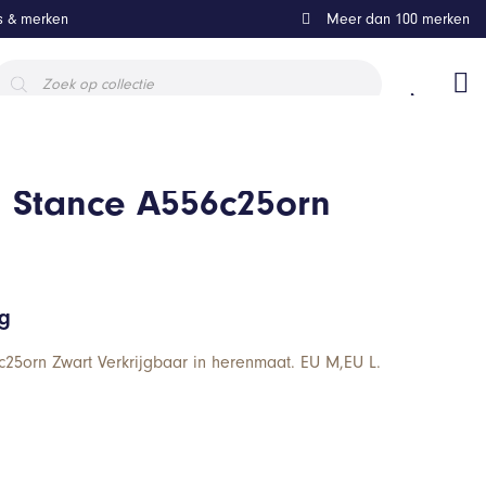
ls & merken
Meer dan 100 merken
roducten
oeken
s Stance A556c25orn
ng
25orn Zwart Verkrijgbaar in herenmaat. EU M,EU L.