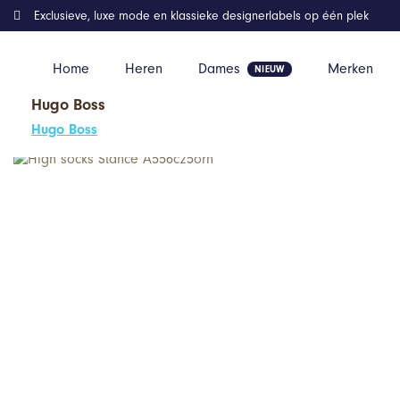
Exclusieve, luxe mode en klassieke designerlabels op één plek
Home
Heren
Dames
Merken
Hugo Boss
Home
Kleding
High socks Stance A556c25orn
Hugo Boss