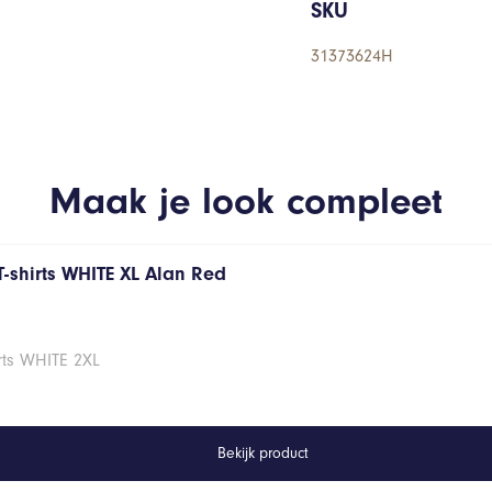
SKU
31373624H
Maak je look compleet
T-shirts WHITE XL Alan Red
rts WHITE 2XL
Bekijk product