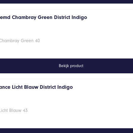
hemd Chambray Green District Indigo
 Chambray Green 40
Bekijk product
nce Licht Blauw District Indigo
Licht Blauw 43