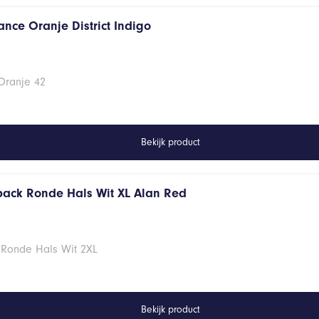
ance Oranje District Indigo
Oranje 42
Bekijk product
 pack Ronde Hals Wit XL Alan Red
 Ronde Hals Wit 2XL
Bekijk product