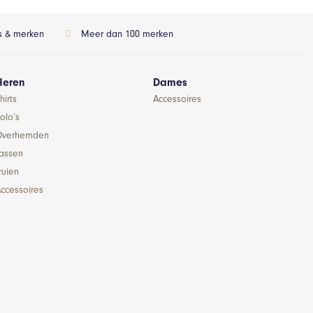
ls & merken
Meer dan 100 merken
Heren
Dames
hirts
Accessoires
olo’s
Overhemden
Jassen
ruien
ccessoires