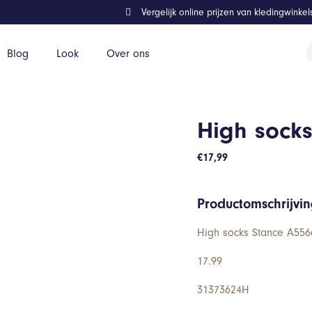
Vergelijk online prijzen van kledingwinke
P
Blog
Look
Over ons
z
High sock
€
17,99
Productomschrijvi
High socks Stance A556c
17.99
31373624H