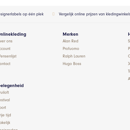
esignerlabels op één plek
Vergelijk online prijzen van kledingwinke
nlinekleding
Merken
ver ons
Alan Red
S
ccount
Profuomo
P
ensenlijst
Ralph Lauren
ontact
Hugo Boss
T
A
elegenheid
ruiloft
estival
port
ije tijd
akelijk